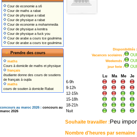
Cour de economie a s6
Cour de maths a rabat
Cour de physique a rabat
Cour de physique a rabat
Cour de economie a mohammedia
Cour de physique a kenitra
Cour de physique a fuck you
Cour de arabe a cours tce goulmima
Cour de arabe a cours tce goulmima
Disponibilités 
Prendre des cours
OU
Vacances scolaires :
OU
Weekends :
maths
Cours à domicile de maths et physique
OU
jour ferie :
français
étudiante donne des cours de soutiens
Lu
Ma
Me
Je
de français à oujda
6-9h
maths
9-12h
cours de soutien à domicile Rabat
12-15h
15-18h
18-21h
concours au maroc 2026 :
concours au
Nuit
maroc 2026
Peu impor
Souhaite travailler :
Nombre d'heures par semaine 