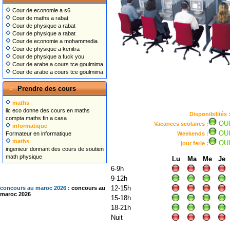
Cour de economie a s6
Cour de maths a rabat
Cour de physique a rabat
Cour de physique a rabat
Cour de economie a mohammedia
Cour de physique a kenitra
Cour de physique a fuck you
Cour de arabe a cours tce goulmima
Cour de arabe a cours tce goulmima
Prendre des cours
maths
lic eco donne des cours en maths
Disponibilités 
compta maths fin a casa
OU
Vacances scolaires :
informatique
OU
Formateur en informatique
Weekends :
maths
OU
jour ferie :
ingenieur donnant des cours de soutien
math physique
Lu
Ma
Me
Je
6-9h
9-12h
12-15h
concours au maroc 2026 :
concours au
maroc 2026
15-18h
18-21h
Nuit