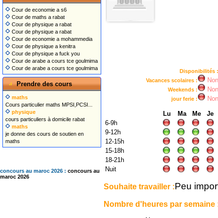
Cour de economie a s6
Cour de maths a rabat
Cour de physique a rabat
Cour de physique a rabat
Cour de economie a mohammedia
Cour de physique a kenitra
Cour de physique a fuck you
Cour de arabe a cours tce goulmima
Cour de arabe a cours tce goulmima
Disponibilités 
No
Vacances scolaires :
Prendre des cours
No
Weekends :
maths
No
jour ferie :
Cours particulier maths MPSI,PCSI...
physique
Lu
Ma
Me
Je
cours particuliers à domicile rabat
6-9h
maths
9-12h
je donne des cours de soutien en
12-15h
maths
15-18h
18-21h
Nuit
concours au maroc 2026 :
concours au
maroc 2026
Peu impor
Souhaite travailler :
Nombre d'heures par semaine 