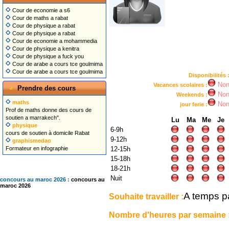
Cour de economie a s6
Cour de maths a rabat
Cour de physique a rabat
Cour de physique a rabat
Cour de economie a mohammedia
Cour de physique a kenitra
Cour de physique a fuck you
Cour de arabe a cours tce goulmima
Cour de arabe a cours tce goulmima
Disponibilités 
No
Vacances scolaires :
Prendre des cours
No
Weekends :
maths
No
jour ferie :
Prof de maths donne des cours de
soutien a marrakech".
Lu
Ma
Me
Je
physique
6-9h
cours de soutien à domicile Rabat
9-12h
graphismedao
Formateur en infographie
12-15h
15-18h
18-21h
Nuit
concours au maroc 2026 :
concours au
maroc 2026
A temps pa
Souhaite travailler :
Nombre d'heures par semaine 