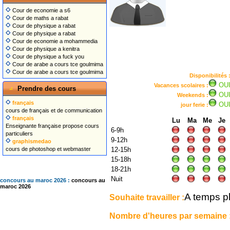
Cour de economie a s6
Cour de maths a rabat
Cour de physique a rabat
Cour de physique a rabat
Cour de economie a mohammedia
Cour de physique a kenitra
Cour de physique a fuck you
Cour de arabe a cours tce goulmima
Cour de arabe a cours tce goulmima
Disponibilités 
OU
Vacances scolaires :
Prendre des cours
OU
Weekends :
français
OU
jour ferie :
cours de français et de communication
français
Lu
Ma
Me
Je
Enseignante française propose cours
6-9h
particuliers
9-12h
graphismedao
cours de photoshop et webmaster
12-15h
15-18h
18-21h
Nuit
concours au maroc 2026 :
concours au
maroc 2026
A temps p
Souhaite travailler :
Nombre d'heures par semaine 