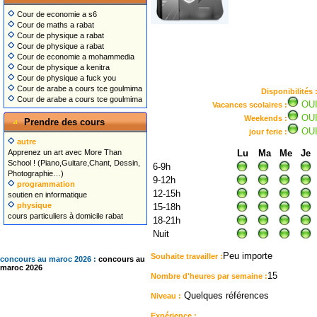
Cour de economie a s6
Cour de maths a rabat
Cour de physique a rabat
Cour de physique a rabat
Cour de economie a mohammedia
Cour de physique a kenitra
Cour de physique a fuck you
Cour de arabe a cours tce goulmima
Disponibilités 
Cour de arabe a cours tce goulmima
OU
Vacances scolaires :
OU
Weekends :
Prendre des cours
OU
jour ferie :
autre
Apprenez un art avec More Than
Lu
Ma
Me
Je
School ! (Piano,Guitare,Chant, Dessin,
6-9h
Photographie…)
9-12h
programmation
12-15h
soutien en informatique
physique
15-18h
cours particuliers à domicile rabat
18-21h
Nuit
Peu importe
Souhaite travailler :
concours au maroc 2026 :
concours au
maroc 2026
15
Nombre d'heures par semaine :
Quelques références
Niveau :
Expérience :