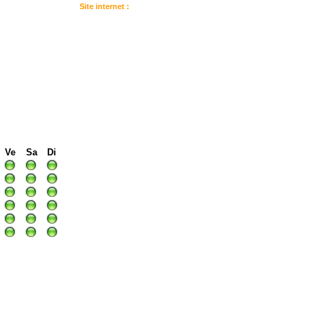
Site internet :
:
I
I
I
Ve
Sa
Di