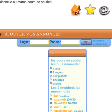
sionnelle au maroc cours-de-soutien
AJOUTER VOS ANNONCES
S
Pass oublier
Login :
Passe :
Inscrivez-vous
les cours de soutien
les plus demander
maths
français
comptabilité
physique
anglais
Les 5 membres les
mieux notés
zahr
10.0/10
aziz.moh
10.0/10
Micro2010
10.0/10
kirat
10.0/10
khalidjehouani
10.0/10