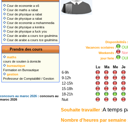
Cour de economie a s6
Cour de maths a rabat
Cour de physique a rabat
Cour de physique a rabat
Cour de economie a mohammedia
Cour de physique a kenitra
Cour de physique a fuck you
Cour de arabe a cours tce goulmima
Cour de arabe a cours tce goulmima
Disponibilités 
OU
Vacances scolaires :
Prendre des cours
No
Weekends :
maths
OU
jour ferie :
cours de soutien à domicile
bureautique
Lu
Ma
Me
Je
Formation en Bureautique
6-9h
gestion
9-12h
Professeur de Comptabilité / Gestion
12-15h
15-18h
18-21h
concours au maroc 2026 :
concours au
Nuit
maroc 2026
A temps pa
Souhaite travailler :
Nombre d'heures par semaine 