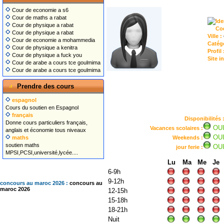
Cour de economie a s6
Cour de maths a rabat
Ide
Cour de physique a rabat
Co
Cour de physique a rabat
Ville :
Cour de economie a mohammedia
Catég
Cour de physique a kenitra
Profil
Cour de physique a fuck you
Site i
Cour de arabe a cours tce goulmima
Cour de arabe a cours tce goulmima
Prendre des cours
espagnol
Cours du soutien en Espagnol
français
Disponibilités 
Donne cours particuliers français,
OU
Vacances scolaires :
anglais et économie tous niveaux
OU
maths
Weekends :
soutien maths
OU
jour ferie :
MPSI,PCSI,université,lycée....
Lu
Ma
Me
Je
6-9h
9-12h
concours au maroc 2026 :
concours au
maroc 2026
12-15h
15-18h
18-21h
Nuit