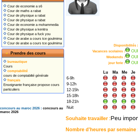
Cour de economie a s6
Cour de maths a rabat
Cour de physique a rabat
Cour de physique a rabat
Cour de economie a mohammedia
Cour de physique a kenitra
Cour de physique a fuck you
Cour de arabe a cours tce goulmima
Cour de arabe a cours tce goulmima
Disponibilités 
OU
Vacances scolaires :
Prendre des cours
OU
Weekends :
bureautique
OU
jour ferie :
Cours
comptabilité
Lu
Ma
Me
Je
cours de comptabilté générale
6-9h
français
9-12h
Enseignante française propose cours
particuliers
12-15h
15-18h
18-21h
Nuit
concours au maroc 2026 :
concours au
maroc 2026
Peu impor
Souhaite travailler :
Nombre d'heures par semaine 