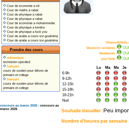
Cour de economie a s6
Cour de maths a rabat
Cour de physique a rabat
Cour de physique a rabat
Cour de economie a mohammedia
Cour de physique a kenitra
Cour de physique a fuck you
Cour de arabe a cours tce goulmima
Cour de arabe a cours tce goulmima
Disponibilités 
OU
Vacances scolaires :
Prendre des cours
OU
Weekends :
mécanique
OU
jour ferie :
technicien specilisé
français
Lu
Ma
Me
Je
cours de soutien pour élèves de
6-9h
primaire et college
9-12h
français
cours de soutien pour élèves de
12-15h
primaire et college
15-18h
18-21h
Nuit
concours au maroc 2026 :
concours au
Peu impor
maroc 2026
Souhaite travailler :
Nombre d'heures par semaine 