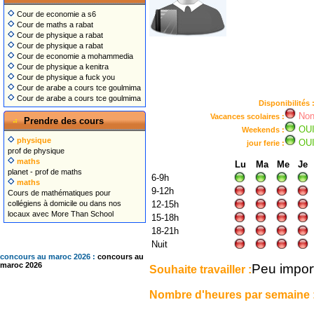
Cour de economie a s6
Cour de maths a rabat
Cour de physique a rabat
Cour de physique a rabat
Cour de economie a mohammedia
Cour de physique a kenitra
Cour de physique a fuck you
Cour de arabe a cours tce goulmima
Cour de arabe a cours tce goulmima
Disponibilités 
No
Vacances scolaires :
Prendre des cours
OU
Weekends :
physique
OU
jour ferie :
prof de physique
maths
Lu
Ma
Me
Je
planet - prof de maths
6-9h
maths
9-12h
Cours de mathématiques pour
collégiens à domicile ou dans nos
12-15h
locaux avec More Than School
15-18h
18-21h
Nuit
concours au maroc 2026 :
concours au
Peu impor
maroc 2026
Souhaite travailler :
Nombre d'heures par semaine 