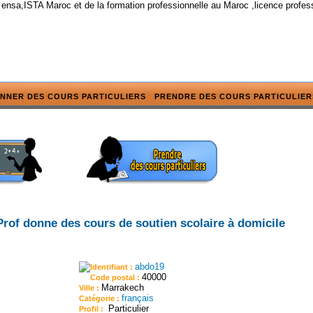
 ensa,ISTA Maroc et de la formation professionnelle au Maroc ,licence profes
NNER DES COURS PARTICULIERS
PRENDRE DES COURS PARTICULIER
Prof donne des cours de soutien scolaire à domicile
abdo19
Identifiant :
40000
Code postal :
Marrakech
Ville :
français
Catégorie :
Particulier
Profil :