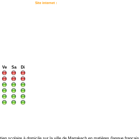
Site internet :
:
I
I
I
Ve
Sa
Di
en scolaire à domicile sur la ville de Marrakech en matières (langue français