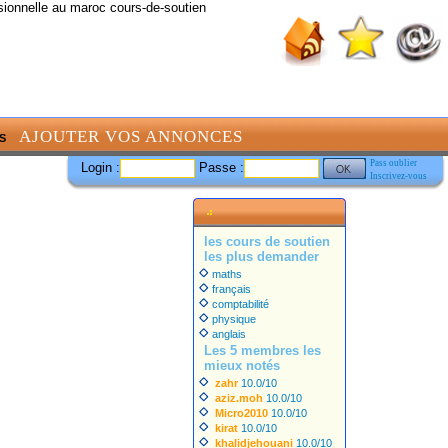
sionnelle au maroc cours-de-soutien
AJOUTER VOS ANNONCES
S
Pass oublier
Login :
Passe :
Inscrivez-vous
les cours de soutien
les plus demander
maths
français
comptabilité
physique
anglais
Les 5 membres les
mieux notés
zahr
10.0/10
aziz.moh
10.0/10
Micro2010
10.0/10
kirat
10.0/10
khalidjehouani
10.0/10