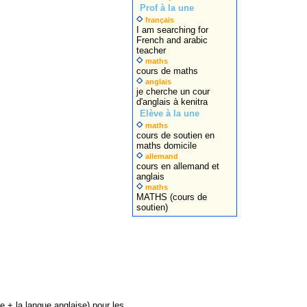
Prof à la une
français
I am searching for
French and arabic
teacher
maths
cours de maths
anglais
je cherche un cour
d'anglais à kenitra
Elève à la une
maths
cours de soutien en
maths domicile
allemand
cours en allemand et
anglais
maths
MATHS (cours de
soutien)
e + la langue anglaise) pour les