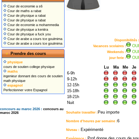
Cour de economie a s6
Cour de maths a rabat
Cour de physique a rabat
Cour de physique a rabat
Cour de economie a mohammedia
Cour de physique a kenitra
Cour de physique a fuck you
Cour de arabe a cours tce goulmima
Disponibilités 
Cour de arabe a cours tce goulmima
OU
Vacances scolaires :
OU
Weekends :
Prendre des cours
OU
jour ferie :
physique
cours de soutien college physique
Lu
Ma
Me
Je
maths
6-9h
ingenieur donnant des cours de soutien
9-12h
math physique
12-15h
espagnol
Perfectionner votre Espagnol
15-18h
18-21h
Nuit
concours au maroc 2026 :
concours au
Peu importe
Souhaite travailler :
maroc 2026
6
Nombre d'heures par semaine :
Expérimenté
Niveau :
Prof donne des cours de souti
Expérience :