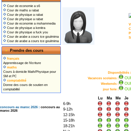
Cour de economie a s6
Cour de maths a rabat
Cour de physique a rabat
Cour de physique a rabat
Cour de economie a mohammedia
V
Cour de physique a kenitra
C
Cour de physique a fuck you
P
Cour de arabe a cours tce goulmima
S
Cour de arabe a cours tce goulmima
Prendre des cours
français
Apprentissage de l'écriture
maths
Cours à domicile Math/Physique pour
Disponibilités 
SM et PC
OU
Vacances scolaires :
comptabilité
OU
Weekends :
Donne des cours de soutien en
OU
comptabilité
jour ferie :
Lu
Ma
Me
Je
6-9h
concours au maroc 2026 :
concours au
9-12h
maroc 2026
12-15h
15-18h
18-21h