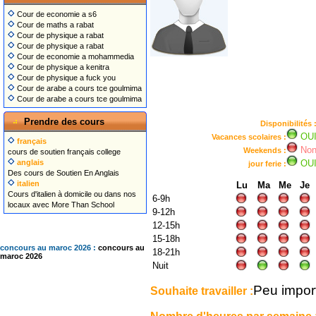
Cour de economie a s6
Cour de maths a rabat
Cour de physique a rabat
Cour de physique a rabat
Cour de economie a mohammedia
Cour de physique a kenitra
Cour de physique a fuck you
Cour de arabe a cours tce goulmima
Cour de arabe a cours tce goulmima
Prendre des cours
Disponibilités 
OU
Vacances scolaires :
français
No
Weekends :
cours de soutien français college
anglais
OU
jour ferie :
Des cours de Soutien En Anglais
italien
Lu
Ma
Me
Je
Cours d'italien à domicile ou dans nos
6-9h
locaux avec More Than School
9-12h
12-15h
15-18h
concours au maroc 2026 :
concours au
18-21h
maroc 2026
Nuit
Peu impor
Souhaite travailler :