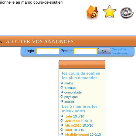
sionnelle au maroc cours-de-soutien
AJOUTER VOS ANNONCES
S
Pass oublier
Login :
Passe :
Inscrivez-vous
les cours de soutien
les plus demander
maths
français
comptabilité
physique
anglais
Les 5 membres les
mieux notés
zahr
10.0/10
aziz.moh
10.0/10
Micro2010
10.0/10
kirat
10.0/10
khalidjehouani
10.0/10