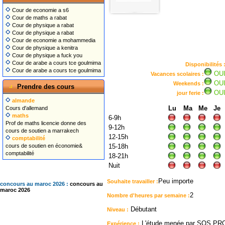
Cour de economie a s6
Cour de maths a rabat
Cour de physique a rabat
Cour de physique a rabat
Cour de economie a mohammedia
Cour de physique a kenitra
Cour de physique a fuck you
Cour de arabe a cours tce goulmima
Disponibilités 
Cour de arabe a cours tce goulmima
OU
Vacances scolaires :
OU
Weekends :
Prendre des cours
OU
jour ferie :
almande
Lu
Ma
Me
Je
Cours d'allemand
maths
6-9h
Prof de maths licencie donne des
9-12h
cours de soutien a marrakech
12-15h
comptabilité
cours de soutien en économie&
15-18h
comptabilité
18-21h
Nuit
Peu importe
Souhaite travailler :
concours au maroc 2026 :
concours au
maroc 2026
2
Nombre d'heures par semaine :
Débutant
Niveau :
L'étude menée par SOS PROF 
Expérience :