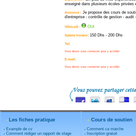
enseigné dans plusieurs écoles privées et
Je propose des cours de soutien
Annonce :
d'entreprise - contrôle de gestion - audit
OUI
Véhiculé :
: 150 Dhs - 200 Dhs
Salaire horaire
:
Tel
Vous devez vous connecter pour y accèder
:
E-mail
Vous devez vous connecter pour y accèder
Les fiches pratique
Cours de soutien
Example de cv
Comment ca marche
Comment rédiger un rapport de stage
Inscription gratuit