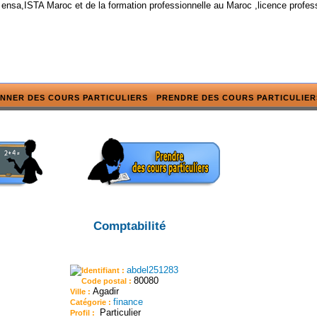
 ensa,ISTA Maroc et de la formation professionnelle au Maroc ,licence profes
NNER DES COURS PARTICULIERS
PRENDRE DES COURS PARTICULIER
Comptabilité
abdel251283
Identifiant :
80080
Code postal :
Agadir
Ville :
finance
Catégorie :
Particulier
Profil :