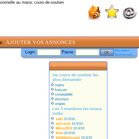
sionnelle au maroc cours-de-soutien
AJOUTER VOS ANNONCES
S
Pass oublier
Login :
Passe :
Inscrivez-vous
les cours de soutien les
plus demander
maths
français
comptabilité
physique
anglais
Les 5 membres les mieux
notés
zahr
10.0/10
aziz.moh
10.0/10
Micro2010
10.0/10
kirat
10.0/10
khalidjehouani
10.0/10