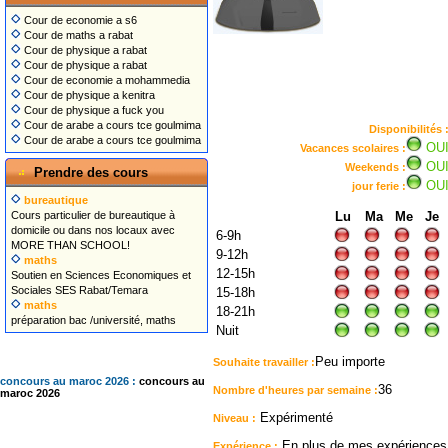
Cour de economie a s6
Cour de maths a rabat
Cour de physique a rabat
Cour de physique a rabat
Cour de economie a mohammedia
Cour de physique a kenitra
Cour de physique a fuck you
Cour de arabe a cours tce goulmima
Disponibilités 
Cour de arabe a cours tce goulmima
OU
Vacances scolaires :
OU
Weekends :
Prendre des cours
OU
jour ferie :
bureautique
Cours particulier de bureautique à
Lu
Ma
Me
Je
domicile ou dans nos locaux avec
6-9h
MORE THAN SCHOOL!
9-12h
maths
12-15h
Soutien en Sciences Economiques et
Sociales SES Rabat/Temara
15-18h
maths
18-21h
préparation bac /université, maths
Nuit
Peu importe
Souhaite travailler :
concours au maroc 2026 :
concours au
36
Nombre d'heures par semaine :
maroc 2026
Expérimenté
Niveau :
En plus de mes expériences d
Expérience :