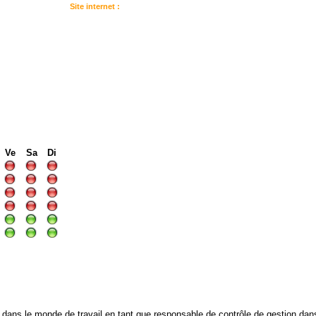
Site internet :
:
I
I
I
Ve
Sa
Di
ans le monde de travail en tant que responsable de contrôle de gestion dans 