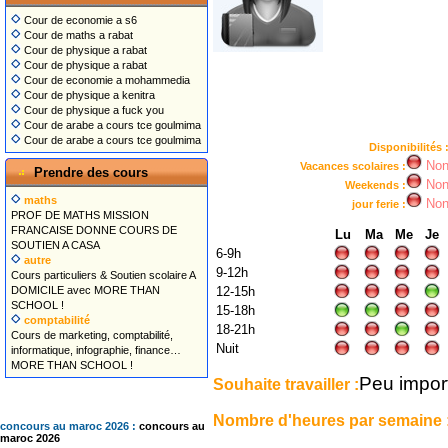
Cour de economie a s6
Cour de maths a rabat
Cour de physique a rabat
Cour de physique a rabat
Cour de economie a mohammedia
Cour de physique a kenitra
Cour de physique a fuck you
Cour de arabe a cours tce goulmima
Cour de arabe a cours tce goulmima
Disponibilités 
No
Vacances scolaires :
Prendre des cours
No
Weekends :
maths
No
jour ferie :
PROF DE MATHS MISSION
FRANCAISE DONNE COURS DE
Lu
Ma
Me
Je
SOUTIEN A CASA
6-9h
autre
9-12h
Cours particuliers & Soutien scolaire A
DOMICILE avec MORE THAN
12-15h
SCHOOL !
15-18h
comptabilité
18-21h
Cours de marketing, comptabilité,
Nuit
informatique, infographie, finance…
MORE THAN SCHOOL !
Peu impor
Souhaite travailler :
Nombre d'heures par semaine 
concours au maroc 2026 :
concours au
maroc 2026