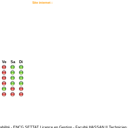
Site internet :
:
I
I
I
Ve
Sa
Di
tabilité - ENCG SETTAT Licence en Gestion - Faculté HASSAN II Technicien 