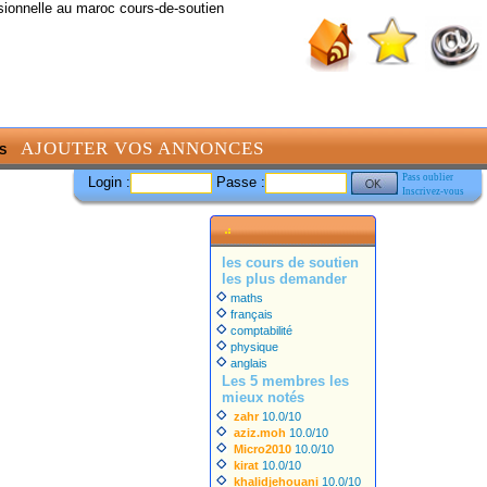
sionnelle au maroc cours-de-soutien
AJOUTER VOS ANNONCES
S
Pass oublier
Login :
Passe :
Inscrivez-vous
les cours de soutien
les plus demander
maths
français
comptabilité
physique
anglais
Les 5 membres les
mieux notés
zahr
10.0/10
aziz.moh
10.0/10
Micro2010
10.0/10
kirat
10.0/10
khalidjehouani
10.0/10