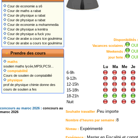
Cour de economie a s6
Cour de maths a rabat
Cour de physique a rabat
Cour de physique a rabat
Cour de economie a mohammedia
Cour de physique a kenitra
Cour de physique a fuck you
Cour de arabe a cours tce goulmima
Disponibilités 
Cour de arabe a cours tce goulmima
OU
Vacances scolaires :
OU
Weekends :
Prendre des cours
OU
jour ferie :
maths
soutien maths lycée,MPSI,PCSI...
Lu
Ma
Me
Je
comptabilité
6-9h
Cours de soutien de comptabilité
9-12h
physique
12-15h
prof de physique chimie donne des
cours de soutien a fes
15-18h
18-21h
Nuit
concours au maroc 2026 :
concours au
Peu importe
Souhaite travailler :
maroc 2026
8
Nombre d'heures par semaine :
Expérimenté
Niveau :
Master en Fiscalité et comp
Expérience :