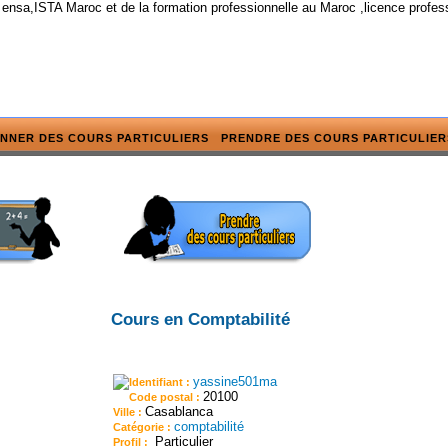
 ensa,ISTA Maroc et de la formation professionnelle au Maroc ,licence profes
NNER DES COURS PARTICULIERS
PRENDRE DES COURS PARTICULIER
Cours en Comptabilité
yassine501ma
Identifiant :
20100
Code postal :
Casablanca
Ville :
comptabilité
Catégorie :
Particulier
Profil :