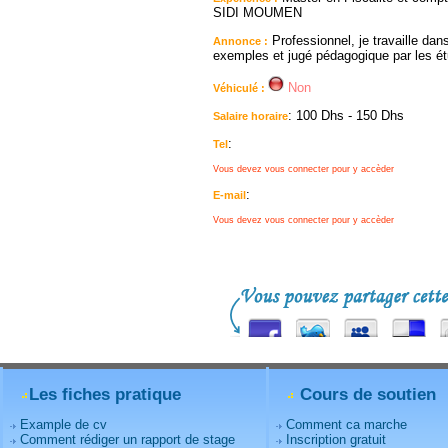
SIDI MOUMEN
Professionnel, je travaille dan
Annonce :
exemples et jugé pédagogique par les é
Non
Véhiculé :
: 100 Dhs - 150 Dhs
Salaire horaire
:
Tel
Vous devez vous connecter pour y accèder
:
E-mail
Vous devez vous connecter pour y accèder
Les fiches pratique
Cours de soutien
Example de cv
Comment ca marche
Comment rédiger un rapport de stage
Inscription gratuit