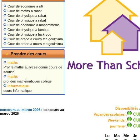
Cour de economie a s6
Cour de maths a rabat
Cour de physique a rabat
Cour de physique a rabat
Cour de economie a mohammedia
Cour de physique a kenitra
Cour de physique a fuck you
Cour de arabe a cours tce goulmima
Cour de arabe a cours tce goulmima
Prendre des cours
maths
Prof fe maths au lycée donne cours de
soutien
maths
prof des mathématiques collège
informatique
cours informatique
Disponibilités 
concours au maroc 2026 :
concours au
maroc 2026
OU
Vacances scolaires :
OU
Weekends :
OU
jour ferie :
Lu
Ma
Me
Je