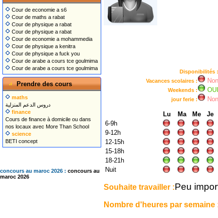
Cour de economie a s6
Cour de maths a rabat
Cour de physique a rabat
Cour de physique a rabat
Cour de economie a mohammedia
Cour de physique a kenitra
Cour de physique a fuck you
Cour de arabe a cours tce goulmima
Cour de arabe a cours tce goulmima
Disponibilités 
No
Vacances scolaires :
Prendre des cours
OU
Weekends :
maths
No
jour ferie :
دروس الدعم المنزلية
finance
Lu
Ma
Me
Je
Cours de finance à domicile ou dans
6-9h
nos locaux avec More Than School
9-12h
science
BETI concept
12-15h
15-18h
18-21h
Nuit
concours au maroc 2026 :
concours au
maroc 2026
Peu impor
Souhaite travailler :
Nombre d'heures par semaine 