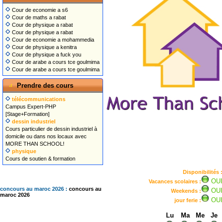
Cour de economie a s6
Cour de maths a rabat
Cour de physique a rabat
Cour de physique a rabat
Cour de economie a mohammedia
Cour de physique a kenitra
Cour de physique a fuck you
Cour de arabe a cours tce goulmima
Cour de arabe a cours tce goulmima
Prendre des cours
télécommunications
Campus Expert-PHP
[Stage+Formation]
dessin industriel
Cours particulier de dessin industriel à
domicile ou dans nos locaux avec
MORE THAN SCHOOL!
physique
Cours de soutien & formation
Disponibilités 
OU
Vacances scolaires :
concours au maroc 2026 :
concours au
OU
Weekends :
maroc 2026
OU
jour ferie :
Lu
Ma
Me
Je