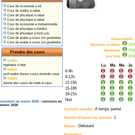
Cour de economie a s6
Cour de maths a rabat
Cour de physique a rabat
Cour de physique a rabat
Cour de economie a mohammedia
Cour de physique a kenitra
Cour de physique a fuck you
Cour de arabe a cours tce goulmima
Disponibilités 
Cour de arabe a cours tce goulmima
OU
Vacances scolaires :
OU
Weekends :
Prendre des cours
OU
jour ferie :
maths
ingénieur d etat
Lu
Ma
Me
Je
maths
6-9h
prof maths donne cours domicile casa
9-12h
maths
12-15h
donne des cours de math à casa
15-18h
18-21h
Nuit
concours au maroc 2026 :
concours au
maroc 2026
A temps partiel
Souhaite travailler :
1
Nombre d'heures par semaine :
Débutant
Niveau :
Expérience :