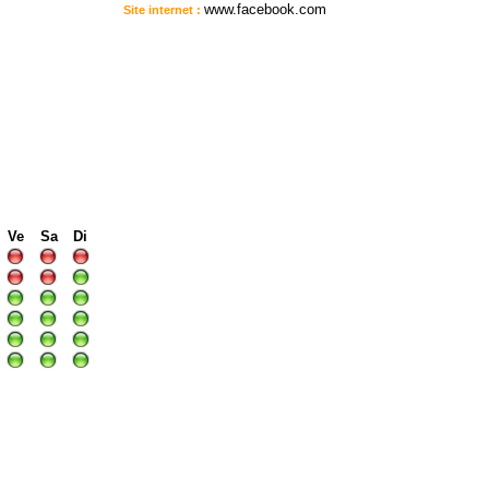
www.facebook.com
Site internet :
:
I
I
I
Ve
Sa
Di