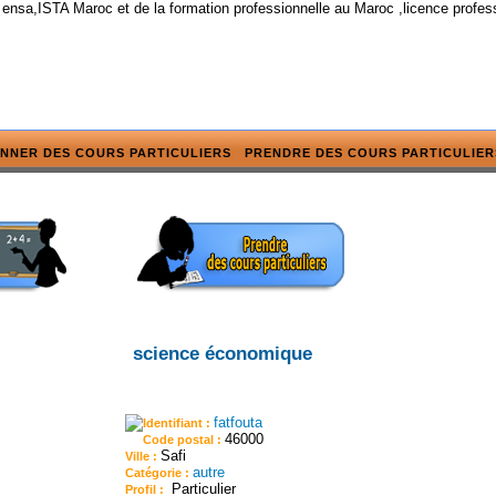
 ensa,ISTA Maroc et de la formation professionnelle au Maroc ,licence profes
NNER DES COURS PARTICULIERS
PRENDRE DES COURS PARTICULIER
science économique
fatfouta
Identifiant :
46000
Code postal :
Safi
Ville :
autre
Catégorie :
Particulier
Profil :