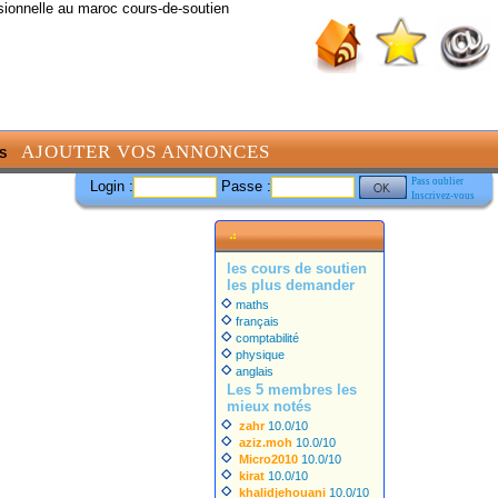
sionnelle au maroc cours-de-soutien
AJOUTER VOS ANNONCES
S
Pass oublier
Login :
Passe :
Inscrivez-vous
les cours de soutien
les plus demander
maths
français
comptabilité
physique
anglais
Les 5 membres les
mieux notés
zahr
10.0/10
aziz.moh
10.0/10
Micro2010
10.0/10
kirat
10.0/10
khalidjehouani
10.0/10