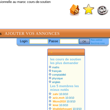
sionnelle au maroc cours-de-soutien
AJOUTER VOS ANNONCES
S
Pass oublier
Login :
Passe :
Inscrivez-vous
les cours de soutien
les plus demander
maths
français
comptabilité
physique
anglais
Les 5 membres les
mieux notés
zahr
10.0/10
aziz.moh
10.0/10
Micro2010
10.0/10
kirat
10.0/10
khalidjehouani
10.0/10