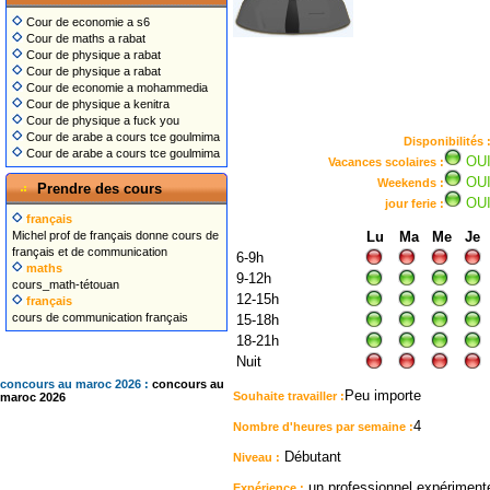
Cour de economie a s6
Cour de maths a rabat
Cour de physique a rabat
Cour de physique a rabat
Cour de economie a mohammedia
Cour de physique a kenitra
Cour de physique a fuck you
Cour de arabe a cours tce goulmima
Disponibilités 
Cour de arabe a cours tce goulmima
OU
Vacances scolaires :
OU
Weekends :
Prendre des cours
OU
jour ferie :
français
Michel prof de français donne cours de
Lu
Ma
Me
Je
français et de communication
6-9h
maths
9-12h
cours_math-tétouan
12-15h
français
cours de communication français
15-18h
18-21h
Nuit
concours au maroc 2026 :
concours au
Peu importe
Souhaite travailler :
maroc 2026
4
Nombre d'heures par semaine :
Débutant
Niveau :
un professionnel expériment
Expérience :