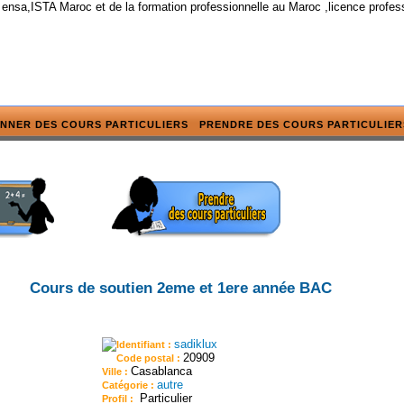
 ensa,ISTA Maroc et de la formation professionnelle au Maroc ,licence profes
NNER DES COURS PARTICULIERS
PRENDRE DES COURS PARTICULIER
Cours de soutien 2eme et 1ere année BAC
sadiklux
Identifiant :
20909
Code postal :
Casablanca
Ville :
autre
Catégorie :
Particulier
Profil :