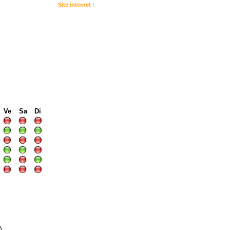
Site internet :
:
I
I
I
Ve
Sa
Di
é