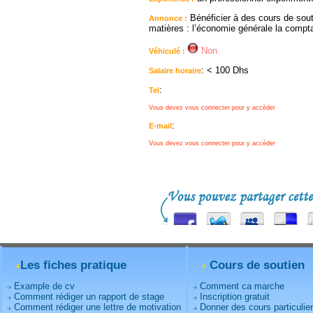
Bénéficier à des cours de sout
Annonce :
matières : l’économie générale la comptab
Non
Véhiculé :
: < 100 Dhs
Salaire horaire
:
Tel
Vous devez vous connecter pour y accèder
:
E-mail
Vous devez vous connecter pour y accèder
Les fiches pratique
Cours de soutien
Example de cv
Comment ca marche
Comment rédiger un rapport de stage
Inscription gratuit
Comment rédiger une lettre de motivation
Donner des cours particulie