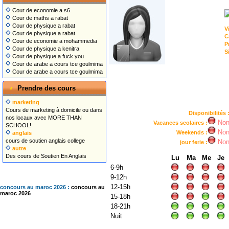
Cour de economie a s6
Cour de maths a rabat
Cour de physique a rabat
V
Cour de physique a rabat
C
Cour de economie a mohammedia
P
Cour de physique a kenitra
S
Cour de physique a fuck you
Cour de arabe a cours tce goulmima
Cour de arabe a cours tce goulmima
Prendre des cours
marketing
Cours de marketing à domicile ou dans
Disponibilités 
nos locaux avec MORE THAN
No
Vacances scolaires :
SCHOOL!
No
Weekends :
anglais
cours de soutien anglais college
No
jour ferie :
autre
Des cours de Soutien En Anglais
Lu
Ma
Me
Je
6-9h
9-12h
12-15h
concours au maroc 2026 :
concours au
maroc 2026
15-18h
18-21h
Nuit