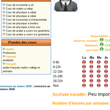
Cour de economie a s6
Cour de maths a rabat
Cour de physique a rabat
Cour de physique a rabat
Cour de economie a mohammedia
Cour de physique a kenitra
Cour de physique a fuck you
Cour de arabe a cours tce goulmima
Cour de arabe a cours tce goulmima
Disponibilités 
OU
Vacances scolaires :
Prendre des cours
OU
Weekends :
maths
OU
jour ferie :
Professeur
français
Lu
Ma
Me
Je
etudiante
6-9h
français
9-12h
arabe français maths collège et
primaire
12-15h
15-18h
18-21h
Nuit
concours au maroc 2026 :
concours au
maroc 2026
Peu impor
Souhaite travailler :
Nombre d'heures par semaine 