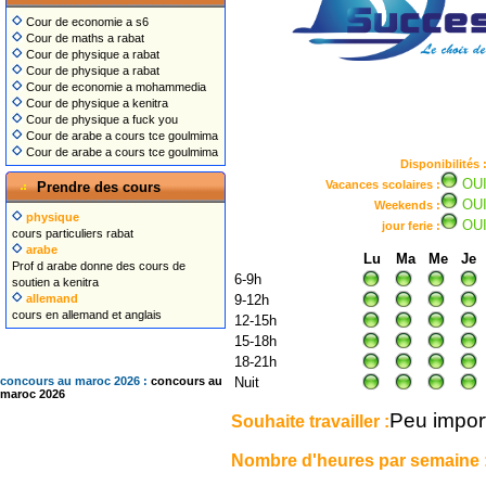
Cour de economie a s6
Cour de maths a rabat
Cour de physique a rabat
Cour de physique a rabat
Cour de economie a mohammedia
Cour de physique a kenitra
Cour de physique a fuck you
Cour de arabe a cours tce goulmima
Cour de arabe a cours tce goulmima
Disponibilités 
OU
Vacances scolaires :
Prendre des cours
OU
Weekends :
physique
OU
jour ferie :
cours particuliers rabat
arabe
Lu
Ma
Me
Je
Prof d arabe donne des cours de
6-9h
soutien a kenitra
allemand
9-12h
cours en allemand et anglais
12-15h
15-18h
18-21h
concours au maroc 2026 :
concours au
Nuit
maroc 2026
Peu impor
Souhaite travailler :
Nombre d'heures par semaine 