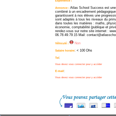
Expérience :
Atlas School Success est une 
Annonce :
combiné à un encadrement pédagogique 
garantissent à nos élèves une progressio
sont adaptés à tous les niveaux du prim
dans toutes les matières : maths, physi
économie, comptabilité (publique et privé
rendez-vous sur notre site internet : w
06.78.49.79.15 Mail: contact@atlassch
Non
Véhiculé :
: < 100 Dhs
Salaire horaire
:
Tel
Vous devez vous connecter pour y accèder
:
E-mail
Vous devez vous connecter pour y accèder