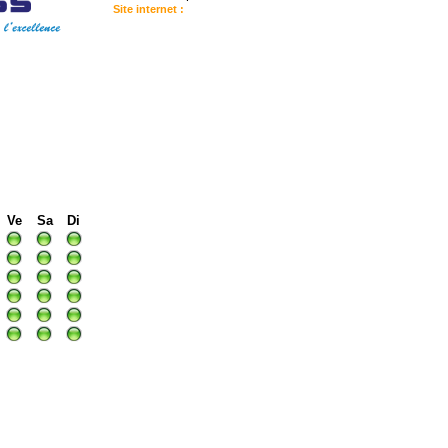
Site internet :
:
I
I
I
Ve
Sa
Di