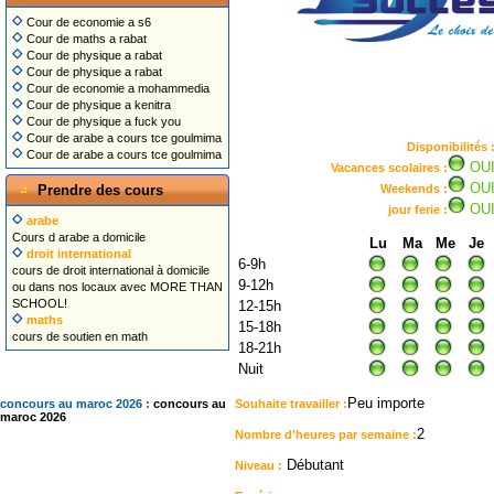
Cour de economie a s6
Cour de maths a rabat
Cour de physique a rabat
Cour de physique a rabat
Cour de economie a mohammedia
Cour de physique a kenitra
Cour de physique a fuck you
Cour de arabe a cours tce goulmima
Disponibilités 
Cour de arabe a cours tce goulmima
OU
Vacances scolaires :
OU
Prendre des cours
Weekends :
OU
jour ferie :
arabe
Cours d arabe a domicile
Lu
Ma
Me
Je
droit international
6-9h
cours de droit international à domicile
9-12h
ou dans nos locaux avec MORE THAN
SCHOOL!
12-15h
maths
15-18h
cours de soutien en math
18-21h
Nuit
Peu importe
concours au maroc 2026 :
concours au
Souhaite travailler :
maroc 2026
2
Nombre d'heures par semaine :
Débutant
Niveau :