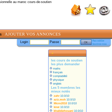
sionnelle au maroc cours-de-soutien
AJOUTER VOS ANNONCES
S
Pass oublier
Login :
Passe :
Inscrivez-vous
les cours de soutien
les plus demander
maths
français
comptabilité
physique
anglais
Les 5 membres les
mieux notés
zahr
10.0/10
aziz.moh
10.0/10
Micro2010
10.0/10
kirat
10.0/10
khalidjehouani
10.0/10