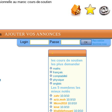
sionnelle au maroc cours-de-soutien
AJOUTER VOS ANNONCES
S
Pass oublier
Login :
Passe :
Inscrivez-vous
les cours de soutien
les plus demander
maths
français
comptabilité
e
physique
anglais
Les 5 membres les
mieux notés
zahr
10.0/10
aziz.moh
10.0/10
Micro2010
10.0/10
kirat
10.0/10
khalidjehouani
10.0/10