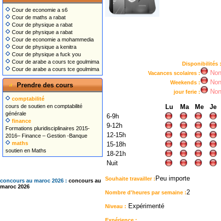
Cour de economie a s6
Cour de maths a rabat
Cour de physique a rabat
Cour de physique a rabat
Cour de economie a mohammedia
Cour de physique a kenitra
Cour de physique a fuck you
Cour de arabe a cours tce goulmima
Disponibilités 
Cour de arabe a cours tce goulmima
No
Vacances scolaires :
No
Weekends :
Prendre des cours
No
jour ferie :
comptabilité
cours de soutien en comptabilité
Lu
Ma
Me
Je
générale
6-9h
finance
9-12h
Formations pluridisciplinaires 2015-
12-15h
2016– Finance – Gestion -Banque
maths
15-18h
soutien en Maths
18-21h
Nuit
Peu importe
Souhaite travailler :
concours au maroc 2026 :
concours au
maroc 2026
2
Nombre d'heures par semaine :
Expérimenté
Niveau :
Expérience :