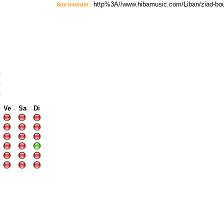
http%3A//www.hibamusic.com/Liban/ziad-bourj
Site internet :
:
n
n
n
Ve
Sa
Di