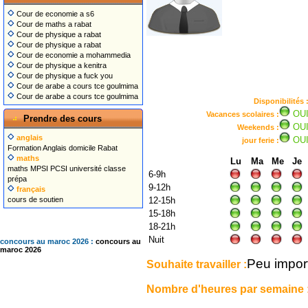
Cour de economie a s6
Cour de maths a rabat
Cour de physique a rabat
Cour de physique a rabat
Cour de economie a mohammedia
Cour de physique a kenitra
Cour de physique a fuck you
Cour de arabe a cours tce goulmima
Cour de arabe a cours tce goulmima
Disponibilités 
OU
Vacances scolaires :
Prendre des cours
OU
Weekends :
anglais
OU
jour ferie :
Formation Anglais domicile Rabat
maths
Lu
Ma
Me
Je
maths MPSI PCSI université classe
6-9h
prépa
9-12h
français
cours de soutien
12-15h
15-18h
18-21h
Nuit
concours au maroc 2026 :
concours au
maroc 2026
Peu impor
Souhaite travailler :
Nombre d'heures par semaine 