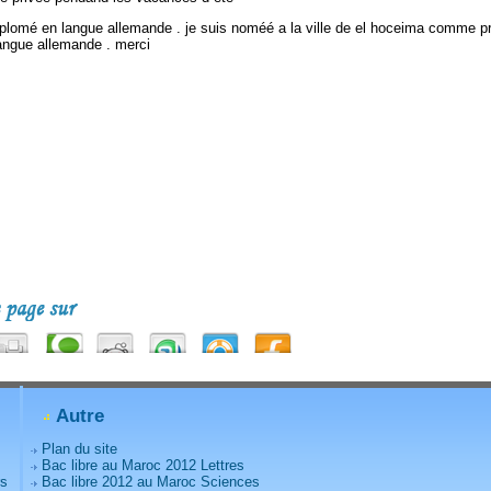
plomé en langue allemande . je suis noméé a la ville de el hoceima comme p
langue allemande . merci
Autre
Plan du site
Bac libre au Maroc 2012 Lettres
rs
Bac libre 2012 au Maroc Sciences