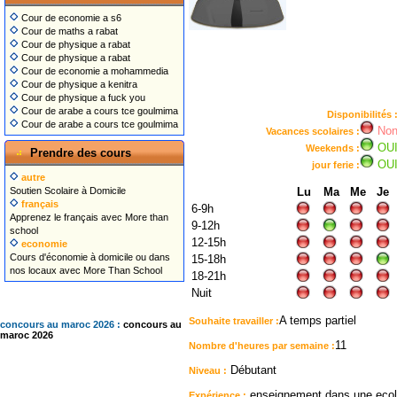
Cour de economie a s6
Cour de maths a rabat
Cour de physique a rabat
Cour de physique a rabat
Cour de economie a mohammedia
Cour de physique a kenitra
Cour de physique a fuck you
Cour de arabe a cours tce goulmima
Disponibilités 
Cour de arabe a cours tce goulmima
No
Vacances scolaires :
OU
Weekends :
Prendre des cours
OU
jour ferie :
autre
Soutien Scolaire à Domicile
Lu
Ma
Me
Je
français
6-9h
Apprenez le français avec More than
9-12h
school
12-15h
economie
Cours d'économie à domicile ou dans
15-18h
nos locaux avec More Than School
18-21h
Nuit
A temps partiel
Souhaite travailler :
concours au maroc 2026 :
concours au
maroc 2026
11
Nombre d'heures par semaine :
Débutant
Niveau :
enseignement dans une ecole
Expérience :