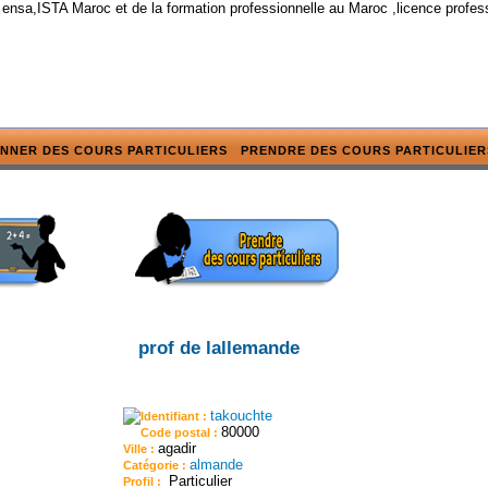
 ensa,ISTA Maroc et de la formation professionnelle au Maroc ,licence profes
NNER DES COURS PARTICULIERS
PRENDRE DES COURS PARTICULIER
prof de lallemande
takouchte
Identifiant :
80000
Code postal :
agadir
Ville :
almande
Catégorie :
Particulier
Profil :