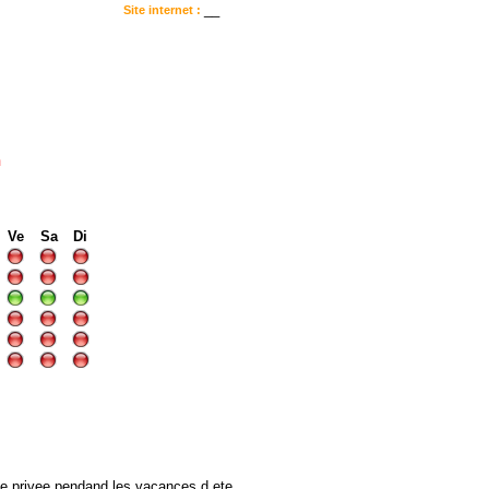
__
Site internet :
:
n
I
I
Ve
Sa
Di
 privee pendand les vacances d ete