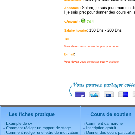
Salam, je suis jeun marocin di
Annonce :
! je suis pret pour donner des cours en 
OUI
Véhiculé :
: 150 Dhs - 200 Dhs
Salaire horaire
:
Tel
Vous devez vous connecter pour y accèder
:
E-mail
Vous devez vous connecter pour y accèder
Les fiches pratique
Cours de soutien
Example de cv
Comment ca marche
Comment rédiger un rapport de stage
Inscription gratuit
Comment rédiger une lettre de motivation
Donner des cours particulie