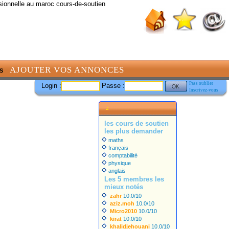
sionnelle au maroc cours-de-soutien
AJOUTER VOS ANNONCES
S
Pass oublier
Login :
Passe :
Inscrivez-vous
les cours de soutien
les plus demander
maths
français
comptabilité
physique
anglais
Les 5 membres les
mieux notés
zahr
10.0/10
aziz.moh
10.0/10
Micro2010
10.0/10
kirat
10.0/10
khalidjehouani
10.0/10