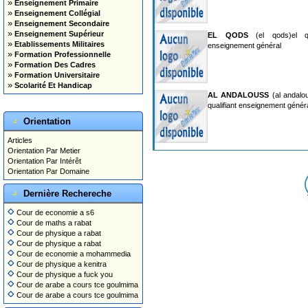
»
Enseignement Primaire
»
Enseignement Collégial
»
Enseignement Secondaire
»
Enseignement Supérieur
EL QODS
(el qods)el qo
»
Etablissements Militaires
enseignement général
»
Formation Professionnelle
»
Formation Des Cadres
»
Formation Universitaire
»
Scolarité Et Handicap
AL ANDALOUSS
(al andalo
qualifiant enseignement génér
Orientation
Articles
Orientation Par Metier
Orientation Par Intérêt
Orientation Par Domaine
Dernière Rechereche
Cour de economie a s6
Cour de maths a rabat
Cour de physique a rabat
Cour de physique a rabat
Cour de economie a mohammedia
Cour de physique a kenitra
Cour de physique a fuck you
Cour de arabe a cours tce goulmima
Cour de arabe a cours tce goulmima