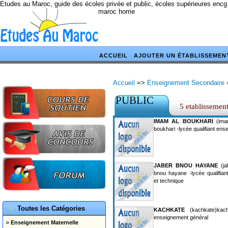
Etudes au Maroc, guide des écoles privée et public, écoles supérieures encg
maroc home
ACCUEIL
AJOUTER UN ÉTABLISSEMEN
Accueil
=>
Enseignement Secondaire
PUBLIC
5 etablissemen
IMAM AL BOUKHARI
(imam
boukhari -lycée qualifiant en
JABER BNOU HAYANE
(ja
bnou hayane -lycée qualifian
et technique
Toutes les Catégories
KACHKATE
(kachkate)kachk
enseignement général
»
Enseignement Maternelle