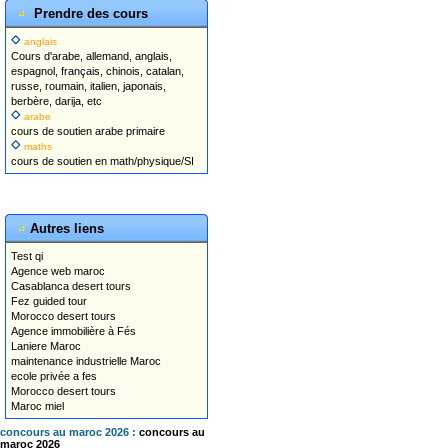
Prendre des cours
anglais
Cours d'arabe, allemand, anglais,
espagnol, français, chinois, catalan,
russe, roumain, italien, japonais,
berbère, darija, etc
arabe
cours de soutien arabe primaire
maths
cours de soutien en math/physique/SI
Autres liens
Test qi
Agence web maroc
Casablanca desert tours
Fez guided tour
Morocco desert tours
Agence immobilière à Fés
Laniere Maroc
maintenance industrielle Maroc
ecole privée a fes
Morocco desert tours
Maroc miel
concours au maroc 2026 :
concours au
maroc 2026