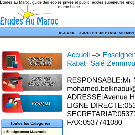
Etudes au Maroc, guide des écoles privée et public, écoles supérieures encg
maroc home
ACCUEIL
AJOUTER UN ÉTABLISSEMEN
Accueil
=>
Enseignem
Rabat- Salé-Zemmou
RESPONSABLE:Mr M
mohamed.belknaoui
ADRESSE:Avenue Has
LIGNE DIRECTE:05
SECRETARIAT:0537
FAX:0537741080
Toutes les Catégories
»
Enseignement Maternelle