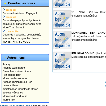
Prendre des cours
espagnol
18 NOV.
(18-nov.)18-no
Cours à domicile en Espagnol
enseignement général
espagnol
Cours d'espagnol pour lycéens à
domicile ou dans nos locaux avec
More Than School
comptabilité
MOHAMMED BEN ZAKO
Cours de marketing, comptabilité,
zakour)mohammed ben zako
informatique, infographie, finance…
enseignement général
MORE THAN SCHOOL !
IBN KHALDOUNE
(ibn khal
lycée collègial enseignement 
Autres liens
Test qi
Agence web maroc
Casablanca desert tours
Fez guided tour
Morocco desert tours
Agence immobilière à Fés
Laniere Maroc
maintenance industrielle Maroc
ecole privée a fes
Morocco desert tours
Maroc miel
concours au maroc 2026 :
concours au