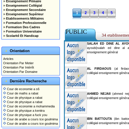
»
Enseignement Primaire
»
Enseignement Collégial
»
Enseignement Secondaire
1
2
3
4
5
»
Enseignement Supérieur
»
Etablissements Militaires
»
Formation Professionnelle
»
Formation Des Cadres
PUBLIC
»
Formation Universitaire
34 etablisseme
»
Scolarité Et Handicap
SALAH ED DINE AL AYO
ayoubi)salah ed dine al ay
Orientation
enseignement général
Articles
Orientation Par Metier
Orientation Par Intérêt
AL FIRDAOUS
(al firdao
Orientation Par Domaine
collègial enseignement généra
Dernière Rechereche
Cour de economie a s6
Cour de maths a rabat
AHMED NEJAII
(ahmed neja
Cour de physique a rabat
collègial enseignement généra
Cour de physique a rabat
Cour de economie a mohammedia
Cour de physique a kenitra
Cour de physique a fuck you
IBN BATTOUTA
(ibn battou
Cour de arabe a cours tce goulmima
collègial enseignement généra
Cour de arabe a cours tce goulmima