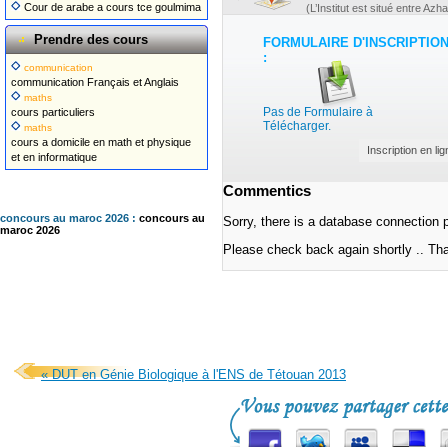
Cour de arabe a cours tce goulmima
(L’Institut est situé entre Azha
Prendre des cours
FORMULAIRE D'INSCRIPTIO
:
communication
communication Français et Anglais
maths
Pas de Formulaire à
cours particuliers
Télécharger.
maths
cours a domicile en math et physique
Inscription en lig
et en informatique
Commentics
concours au maroc 2026 :
concours au
Sorry, there is a database connection 
maroc 2026
Please check back again shortly .. Th
« DUT en Génie Biologique à l'ENS de Tétouan 2013