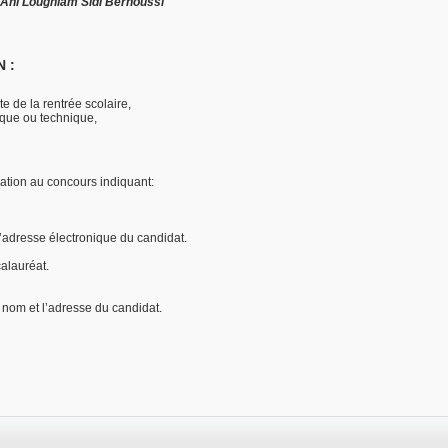
e Ahl Loughlam Sidi Bernoussi
 :
e de la rentrée scolaire,
fique ou technique,
ation au concours indiquant:
’adresse électronique du candidat.
alauréat.
 nom et l’adresse du candidat.