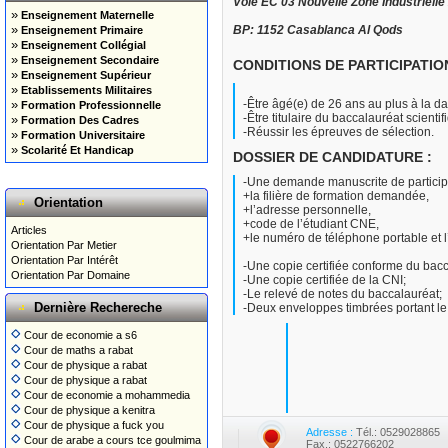
Voie EC 03 Nouvelle Zone Industriell
»
Enseignement Maternelle
»
BP: 1152 Casablanca Al Qods
Enseignement Primaire
»
Enseignement Collégial
»
Enseignement Secondaire
CONDITIONS DE PARTICIPATION
»
Enseignement Supérieur
»
Etablissements Militaires
-Être âgé(e) de 26 ans au plus à la dat
»
Formation Professionnelle
-Être titulaire du baccalauréat scienti
»
Formation Des Cadres
-Réussir les épreuves de sélection.
»
Formation Universitaire
»
Scolarité Et Handicap
DOSSIER DE CANDIDATURE :
-Une demande manuscrite de particip
+la filière de formation demandée,
Orientation
+l’adresse personnelle,
+code de l’étudiant CNE,
Articles
+le numéro de téléphone portable et l
Orientation Par Metier
Orientation Par Intérêt
-Une copie certifiée conforme du bacc
Orientation Par Domaine
-Une copie certifiée de la CNI;
-Le relevé de notes du baccalauréat;
Dernière Rechereche
-Deux enveloppes timbrées portant le
Cour de economie a s6
Cour de maths a rabat
Cour de physique a rabat
Cour de physique a rabat
Cour de economie a mohammedia
Cour de physique a kenitra
Cour de physique a fuck you
Adresse :
Tél.: 0529028865
Cour de arabe a cours tce goulmima
Fax.: 0522766202