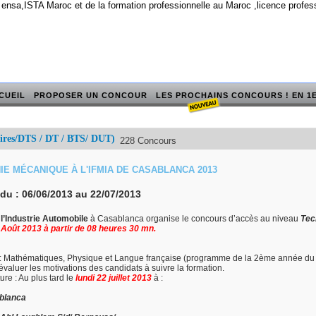
 ensa,ISTA Maroc et de la formation professionnelle au Maroc ,licence profe
CUEIL
PROPOSER UN CONCOUR
LES PROCHAINS CONCOURS ! EN 1E
ires/DTS / DT / BTS/ DUT)
228 Concours
IE MÉCANIQUE À L'IFMIA DE CASABLANCA 2013
 du :
06/06/2013
au
22/07/2013
 l’Industrie Automobile
à Casablanca organise le concours d’accès au niveau
Tec
 Août 2013 à partir de 08 heures 30 mn.
es: Mathématiques, Physique et Langue française (programme de la 2ème année du 
 évaluer les motivations des candidats à suivre la formation.
re : Au plus tard le
lundi 22 juillet 2013
à :
ablanca