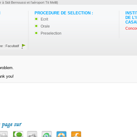
r à Sidi Bernoussi et l’aéroport Tit Mellil)
N
PROCEDURE DE SELECTION :
INST
DE L
Ecrit
CASA
Orale
Concou
Preselection
ne : Facultatif
problem.
ank you!