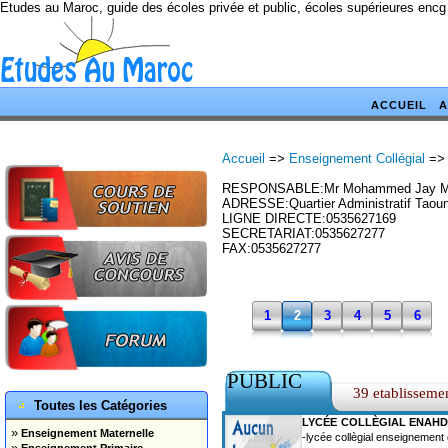
Etudes au Maroc, guide des écoles privée et public, écoles supérieures encg
ACCUEIL
A
Accueil
=>
Enseignement Collégial
=>
RESPONSABLE:Mr Mohammed Jay Ma
ADRESSE:Quartier Administratif Taou
LIGNE DIRECTE:0535627169
SECRETARIAT:0535627277
FAX:0535627277
1
2
3
4
5
6
PUBLIC
39 etablisseme
Toutes les Catégories
LYCÉE COLLÈGIAL ENAH
»
Enseignement Maternelle
-lycée collègial enseignement
»