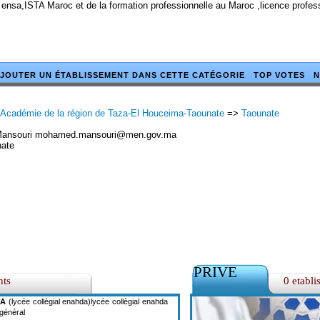
 ensa,ISTA Maroc et de la formation professionnelle au Maroc ,licence profe
JOUTER UN ÉTABLISSEMENT DANS CETTE CATÉGORIE
TOP VOTES
N
Académie de la région de Taza-El Houceima-Taounate
=>
Taounate
nsouri mohamed.mansouri@men.gov.ma
nate
PRIVE
nts
0 etabli
DA
(lycée collègial enahda)lycée collègial enahda
 général