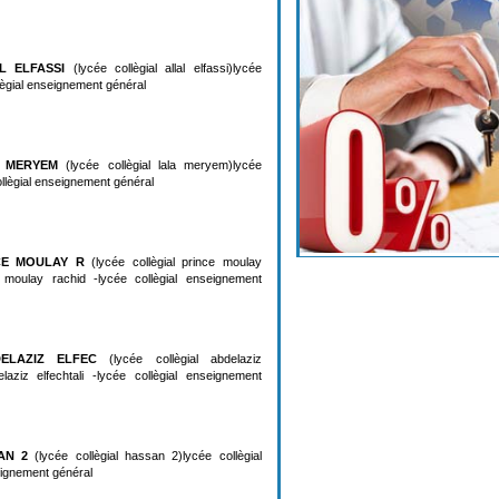
L ELFASSI
(lycée collègial allal elfassi)lycée
ollègial enseignement général
A MERYEM
(lycée collègial lala meryem)lycée
ollègial enseignement général
CE MOULAY R
(lycée collègial prince moulay
ce moulay rachid -lycée collègial enseignement
ELAZIZ ELFEC
(lycée collègial abdelaziz
delaziz elfechtali -lycée collègial enseignement
AN 2
(lycée collègial hassan 2)lycée collègial
eignement général