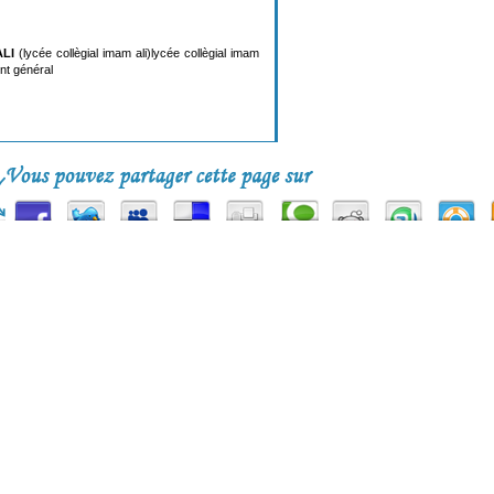
LI
(lycée collègial imam ali)lycée collègial imam
ent général