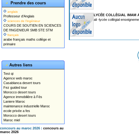
Prendre des cours
anglais
LYCÉE COLLÈGIAL IMAM A
Professeur d'Anglais
ali -lycée collègial enseignem
sciences de l'ingénieur
COURS DE SOUTIEN EN SCIENCES
DE l'INGENIEUR SMB STE STM
français
arabe français maths collège et
primaire
Autres liens
Test qi
Agence web maroc
Casablanca desert tours
Fez guided tour
Morocco desert tours
Agence immobilière à Fés
Laniere Maroc
maintenance industrielle Maroc
ecole privée a fes
Morocco desert tours
Maroc miel
concours au maroc 2026 :
concours au
maroc 2026