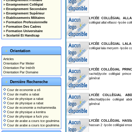
Enseignement Primaire
»
Enseignement Collégial
»
Enseignement Secondaire
»
Enseignement Supérieur
»
Etablissements Militaires
LYCÉE COLLÈGIAL ALLA
»
Formation Professionnelle
collègial allal elfassi -lycée c
»
Formation Des Cadres
»
Formation Universitaire
»
Scolarité Et Handicap
LYCÉE COLLÈGIAL LAL
collègial lala meryem -lycée c
Orientation
Articles
Orientation Par Metier
Orientation Par Intérêt
LYCÉE COLLÈGIAL PRIN
Orientation Par Domaine
rachid)lycée collègial prin
général
Dernière Rechereche
Cour de economie a s6
Cour de maths a rabat
LYCÉE COLLÈGIAL ABD
Cour de physique a rabat
elfechtali)lycée collègial ab
Cour de physique a rabat
général
Cour de economie a mohammedia
Cour de physique a kenitra
Cour de physique a fuck you
LYCÉE COLLÈGIAL HASS
Cour de arabe a cours tce goulmima
hassan 2 -lycée collègial ens
Cour de arabe a cours tce goulmima