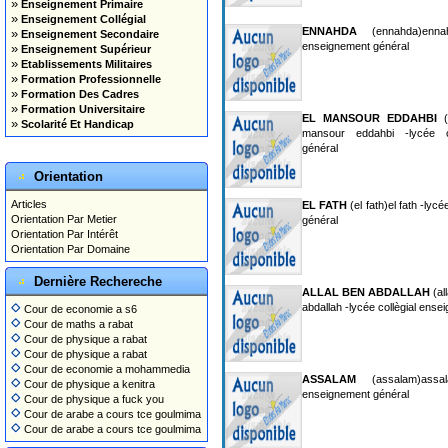
»
Enseignement Primaire
»
Enseignement Collégial
ENNAHDA
(ennahda)ennah
»
Enseignement Secondaire
enseignement général
»
Enseignement Supérieur
»
Etablissements Militaires
»
Formation Professionnelle
»
Formation Des Cadres
»
Formation Universitaire
EL MANSOUR EDDAHBI
(
»
Scolarité Et Handicap
mansour eddahbi -lycée co
général
Orientation
Articles
EL FATH
(el fath)el fath -lyc
Orientation Par Metier
général
Orientation Par Intérêt
Orientation Par Domaine
Dernière Rechereche
ALLAL BEN ABDALLAH
(al
abdallah -lycée collègial ens
Cour de economie a s6
Cour de maths a rabat
Cour de physique a rabat
Cour de physique a rabat
Cour de economie a mohammedia
ASSALAM
(assalam)assal
Cour de physique a kenitra
enseignement général
Cour de physique a fuck you
Cour de arabe a cours tce goulmima
Cour de arabe a cours tce goulmima