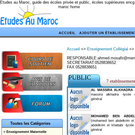
Etudes au Maroc, guide des écoles privée et public, écoles supérieures encg
maroc home
ACCUEIL
AJOUTER UN ÉTABLISSEMEN
Accueil
=>
Enseignement Collégial
=>
RESPONSABLE:ahmed.mosafir@men
SECRETARIAT:0528838652
FAX:0528838651
PUBLIC
7 etablissemen
AL MASSIRA ALKHADRA
(
massira alkhadra -lycée c
général
MOHAMED BEN ABDEL
(mohamed ben abdelkrim el
Toutes les Catégories
abdelkrim el khattabi -lycée
général
»
Enseignement Maternelle