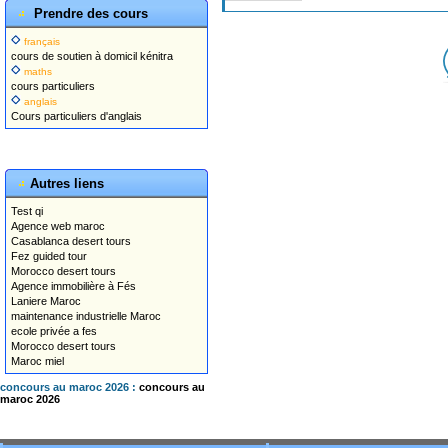
Prendre des cours
français
cours de soutien à domicil kénitra
maths
cours particuliers
anglais
Cours particuliers d'anglais
Autres liens
Test qi
Agence web maroc
Casablanca desert tours
Fez guided tour
Morocco desert tours
Agence immobilière à Fés
Laniere Maroc
maintenance industrielle Maroc
ecole privée a fes
Morocco desert tours
Maroc miel
concours au maroc 2026 :
concours au
maroc 2026