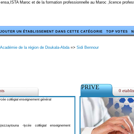
 ensa,ISTA Maroc et de la formation professionnelle au Maroc ,licence profe
JOUTER UN ÉTABLISSEMENT DANS CETTE CATÉGORIE
TOP VOTES
N
Académie de la région de Doukala-Abda
=>
Sidi Bennour
PRIVE
nts
0 etabli
-lycée collègial enseignement général
ezzaytouna -lycée collègial enseignement