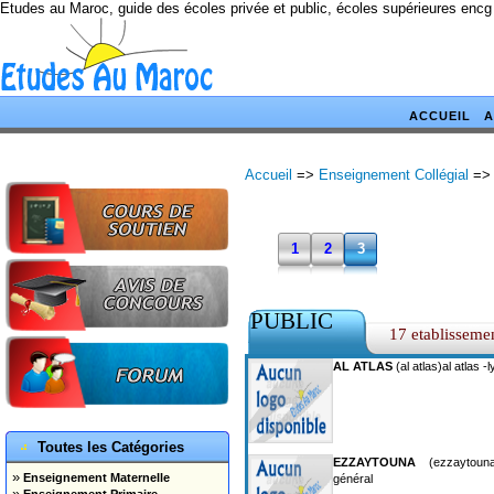
Etudes au Maroc, guide des écoles privée et public, écoles supérieures encg
ACCUEIL
A
Accueil
=>
Enseignement Collégial
=>
1
2
3
PUBLIC
17 etablisseme
AL ATLAS
(al atlas)al atlas 
Toutes les Catégories
EZZAYTOUNA
(ezzaytouna)
»
Enseignement Maternelle
général
»