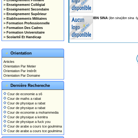
Enseignement Primaire
»
Enseignement Collégial
»
Enseignement Secondaire
»
Enseignement Supérieur
»
IBN SINA
(ibn sina)ibn sina -
Etablissements Militaires
»
Formation Professionnelle
»
Formation Des Cadres
»
Formation Universitaire
»
Scolarité Et Handicap
Orientation
Articles
Orientation Par Metier
Orientation Par Intérêt
Orientation Par Domaine
Dernière Rechereche
Cour de economie a s6
Cour de maths a rabat
Cour de physique a rabat
Cour de physique a rabat
Cour de economie a mohammedia
Cour de physique a kenitra
Cour de physique a fuck you
Cour de arabe a cours tce goulmima
Cour de arabe a cours tce goulmima