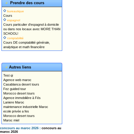
Prendre des cours
bureautique
Cours
espagnol
Cours particulier d'espagnol à domicile
ou dans nos locaux avec MORE THAN
SCHOOL!
comptabilité
Cours DE comptabilité générale,
analytique et math financière
Autres liens
Test qi
Agence web maroc
Casablanca desert tours
Fez guided tour
Morocco desert tours
Agence immobilière à Fés
Laniere Maroc
maintenance industrielle Maroc
ecole privée a fes
Morocco desert tours
Maroc miel
concours au maroc 2026 :
concours au
maroc 2026