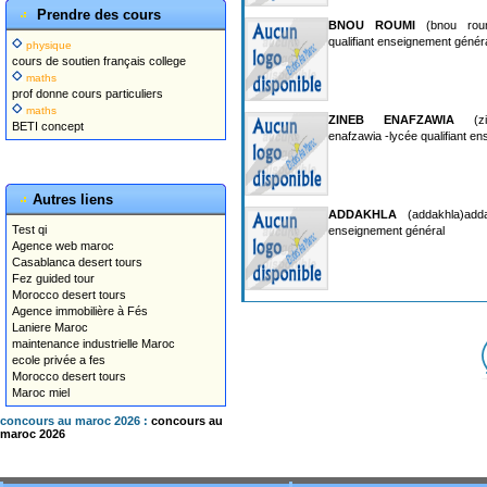
Prendre des cours
BNOU ROUMI
(bnou roum
qualifiant enseignement génér
physique
cours de soutien français college
maths
prof donne cours particuliers
maths
ZINEB ENAFZAWIA
(zin
BETI concept
enafzawia -lycée qualifiant e
Autres liens
ADDAKHLA
(addakhla)addak
Test qi
enseignement général
Agence web maroc
Casablanca desert tours
Fez guided tour
Morocco desert tours
Agence immobilière à Fés
Laniere Maroc
maintenance industrielle Maroc
ecole privée a fes
Morocco desert tours
Maroc miel
concours au maroc 2026 :
concours au
maroc 2026