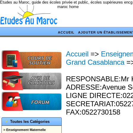
Etudes au Maroc, guide des écoles privée et public, écoles supérieures encg
maroc home
ACCUEIL
AJOUTER UN ÉTABLISSEMEN
Accueil
=>
Enseigne
Grand Casablanca
=
RESPONSABLE:Mr Kou
ADRESSE:Avenue So
LIGNE DIRECTE:02
SECRETARIAT:05227
FAX:0522730158
Toutes les Catégories
»
Enseignement Maternelle