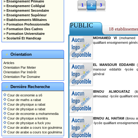
»
Enseignement Primaire
1
2
3
»
Enseignement Collégial
»
Enseignement Secondaire
»
Enseignement Supérieur
»
Etablissements Militaires
PUBLIC
»
Formation Professionnelle
»
18 etablisseme
Formation Des Cadres
»
Formation Universitaire
»
MOHAMED VI
(mohamed v
Scolarité Et Handicap
qualifiant enseignement généra
Orientation
Articles
EL MANSOUR EDDAHBI
(
Orientation Par Metier
mansour eddahbi -lycée qu
Orientation Par Intérêt
général
Orientation Par Domaine
Dernière Rechereche
IBNOU ALMOUATAZ
(ibn
Cour de economie a s6
almouataz -lycée qualifiant e
Cour de maths a rabat
Cour de physique a rabat
Cour de physique a rabat
Cour de economie a mohammedia
Cour de physique a kenitra
IBNOU AL HAITAM
(ibnou al
Cour de physique a fuck you
-lycée qualifiant enseignemen
Cour de arabe a cours tce goulmima
Cour de arabe a cours tce goulmima