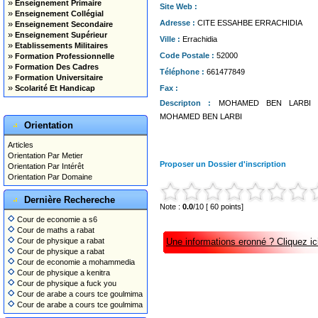
»
Enseignement Primaire
Site Web :
»
Enseignement Collégial
»
Adresse :
CITE ESSAHBE ERRACHIDIA
Enseignement Secondaire
»
Enseignement Supérieur
Ville :
Errachidia
»
Etablissements Militaires
»
Code Postale :
52000
Formation Professionnelle
»
Formation Des Cadres
Téléphone :
661477849
»
Formation Universitaire
»
Scolarité Et Handicap
Fax :
Descripton :
MOHAMED BEN LARBI -Ec
MOHAMED BEN LARBI
Orientation
Articles
Orientation Par Metier
Proposer un Dossier d'inscription
Orientation Par Intérêt
Orientation Par Domaine
Dernière Rechereche
Note :
0.0
/10 [ 60 points]
Cour de economie a s6
Cour de maths a rabat
Cour de physique a rabat
Une informations eronné ? Cliquez ici
Cour de physique a rabat
Cour de economie a mohammedia
Cour de physique a kenitra
Cour de physique a fuck you
Cour de arabe a cours tce goulmima
Cour de arabe a cours tce goulmima