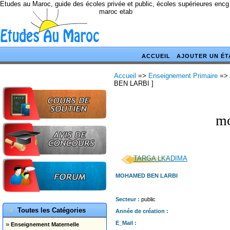
Etudes au Maroc, guide des écoles privée et public, écoles supérieures encg
maroc etab
ACCUEIL
AJOUTER UN ÉT
Accueil
=>
Enseignement Primaire
=>
BEN LARBI ]
mo
TARGA LKADIMA
MOHAMED BEN LARBI
Secteur :
public
Toutes les Catégories
Année de création :
E_Mail :
»
Enseignement Maternelle