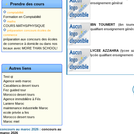
enseignement général
Prendre des cours
comptabilité
Formation en Comptabilité
maths
IBN TOUMERT
(ibn toume
COURS MATHS/PHYSIQUE
qualifiant enseignement génér
préparation concours écoles de
commerce
préparation aux concours des écoles
de commerce à domicile ou dans nos
locaux avec MORE THAN SCHOOL!
LYCEE AZZAHRA
(lycee az
lycée qualifiant enseignement 
Autres liens
Test qi
Agence web maroc
Casablanca desert tours
Fez guided tour
Morocco desert tours
Agence immobilière à Fés
Laniere Maroc
maintenance industrielle Maroc
ecole privée a fes
Morocco desert tours
Maroc miel
concours au maroc 2026 :
concours au
maroc 2026