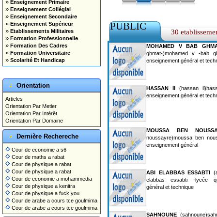
»
Enseignement Primaire
»
Enseignement Collégial
»
Enseignement Secondaire
»
PUBLIC
Enseignement Supérieur
»
Etablissements Militaires
30 etablisseme
»
Formation Professionnelle
»
Formation Des Cadres
MOHAMED V BAB GH
»
Formation Universitaire
ghmat-)mohamed v -bab ghm
»
Scolarité Et Handicap
enseignement général et tech
Orientation
HASSAN II
(hassan ii)hassa
enseignement général et tech
Articles
Orientation Par Metier
Orientation Par Intérêt
Orientation Par Domaine
MOUSSA BEN NOUSSA
Dernière Rechereche
noussayre)moussa ben nouss
enseignement général
Cour de economie a s6
Cour de maths a rabat
Cour de physique a rabat
Cour de physique a rabat
ABI ELABBAS ESSABTI
(a
Cour de economie a mohammedia
elabbas essabti -lycée qu
Cour de physique a kenitra
général et technique
Cour de physique a fuck you
Cour de arabe a cours tce goulmima
Cour de arabe a cours tce goulmima
SAHNOUNE
(sahnoune)sahno