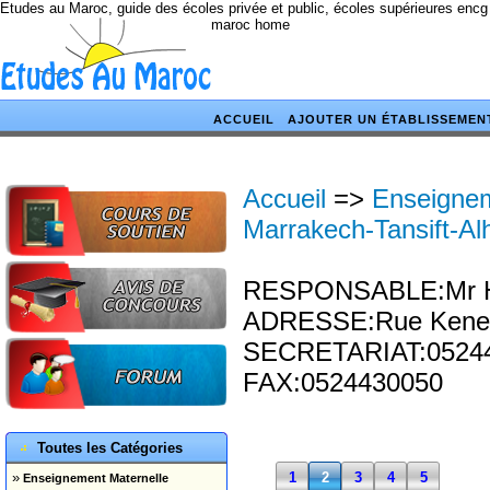
Etudes au Maroc, guide des écoles privée et public, écoles supérieures encg
maroc home
ACCUEIL
AJOUTER UN ÉTABLISSEMEN
Accueil
=>
Enseigne
Marrakech-Tansift-Al
RESPONSABLE:Mr Ha
ADRESSE:Rue Kened
SECRETARIAT:05244
FAX:0524430050
Toutes les Catégories
»
1
2
3
4
5
Enseignement Maternelle