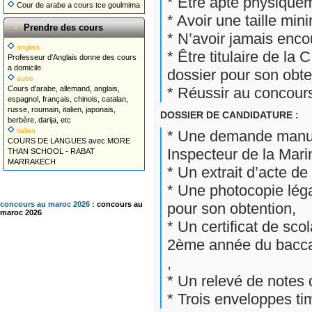
* Être apte physiquem
Cour de arabe a cours tce goulmima
* Avoir une taille mi
Prendre des cours
* N’avoir jamais enco
anglais
* Être titulaire de l
Professeur d'Anglais donne des cours
a domicile
dossier pour son obte
autre
* Réussir au concours
Cours d'arabe, allemand, anglais,
espagnol, français, chinois, catalan,
russe, roumain, italien, japonais,
DOSSIER DE CANDIDATURE :
berbère, darija, etc
italien
* Une demande manusc
COURS DE LANGUES avec MORE
Inspecteur de la Mari
THAN SCHOOL - RABAT
MARRAKECH
* Un extrait d’acte de
* Une photocopie léga
pour son obtention,
concours au maroc 2026 :
concours au
maroc 2026
* Un certificat de sco
2ème année du baccal
,
* Un relevé de notes 
* Trois enveloppes ti