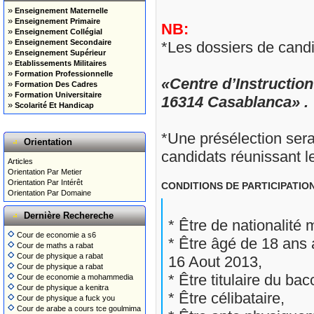
»
Enseignement Maternelle
»
Enseignement Primaire
NB:
»
Enseignement Collégial
»
Enseignement Secondaire
*Les dossiers de candi
»
Enseignement Supérieur
»
Etablissements Militaires
»
Formation Professionnelle
«Centre d’Instructio
»
Formation Des Cadres
»
Formation Universitaire
16314 Casablanca» .
»
Scolarité Et Handicap
*Une présélection sera
Orientation
candidats réunissant l
Articles
Orientation Par Metier
Orientation Par Intérêt
CONDITIONS DE PARTICIPATION
Orientation Par Domaine
Dernière Rechereche
* Être de nationalité
Cour de economie a s6
* Être âgé de 18 ans
Cour de maths a rabat
Cour de physique a rabat
16 Aout 2013,
Cour de physique a rabat
* Être titulaire du ba
Cour de economie a mohammedia
Cour de physique a kenitra
* Être célibataire,
Cour de physique a fuck you
Cour de arabe a cours tce goulmima