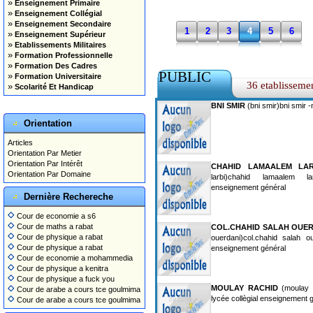
»
Enseignement Primaire
»
Enseignement Collégial
»
Enseignement Secondaire
1
2
3
4
5
6
»
Enseignement Supérieur
»
Etablissements Militaires
»
Formation Professionnelle
»
Formation Des Cadres
PUBLIC
»
Formation Universitaire
36 etablisseme
»
Scolarité Et Handicap
BNI SMIR
(bni smir)bni smir -
Orientation
Articles
Orientation Par Metier
Orientation Par Intérêt
CHAHID LAMAALEM LAR
Orientation Par Domaine
larbi)chahid lamaalem la
enseignement général
Dernière Rechereche
Cour de economie a s6
Cour de maths a rabat
COL.CHAHID SALAH OUE
Cour de physique a rabat
ouerdani)col.chahid salah ou
Cour de physique a rabat
enseignement général
Cour de economie a mohammedia
Cour de physique a kenitra
Cour de physique a fuck you
MOULAY RACHID
(moulay r
Cour de arabe a cours tce goulmima
lycée collègial enseignement 
Cour de arabe a cours tce goulmima