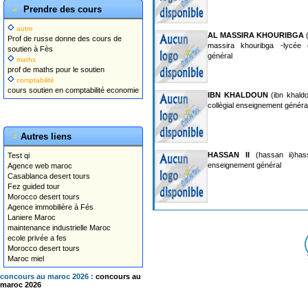
Prendre des cours
autre
AL MASSIRA KHOURIBGA
(
Prof de russe donne des cours de
massira khouribga -lycée c
soutien à Fès
général
maths
prof de maths pour le soutien
comptabilité
cours soutien en comptabilité economie
IBN KHALDOUN
(ibn khaldo
collègial enseignement généra
Autres liens
HASSAN II
(hassan ii)hass
Test qi
enseignement général
Agence web maroc
Casablanca desert tours
Fez guided tour
Morocco desert tours
Agence immobilière à Fés
Laniere Maroc
maintenance industrielle Maroc
ecole privée a fes
Morocco desert tours
Maroc miel
concours au maroc 2026 :
concours au
maroc 2026