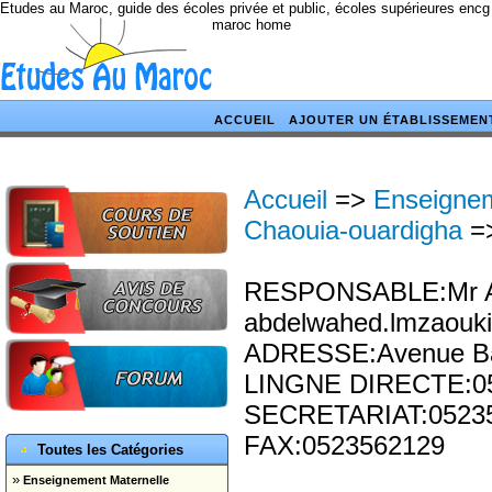
Etudes au Maroc, guide des écoles privée et public, écoles supérieures encg
maroc home
ACCUEIL
AJOUTER UN ÉTABLISSEMEN
Accueil
=>
Enseignem
Chaouia-ouardigha
=
RESPONSABLE:Mr Ab
abdelwahed.lmzaou
ADRESSE:Avenue Ban
LINGNE DIRECTE:0
SECRETARIAT:05235
FAX:0523562129
Toutes les Catégories
»
Enseignement Maternelle