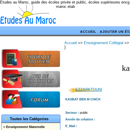
Etudes au Maroc, guide des écoles privée et public, écoles supérieures encg
maroc etab
ACCUEIL
AJOUTER UN ÉT
Accueil
=>
Enseignement Collégial
=>
]
ka
EZZARKTOUNI
KASBAT BEN M CHICH
Secteur :
public
Toutes les Catégories
Année de création :
E_Mail :
»
Enseignement Maternelle