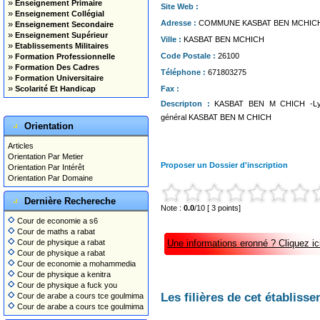
»
Enseignement Primaire
Site Web :
»
Enseignement Collégial
»
Adresse :
COMMUNE KASBAT BEN MCHIC
Enseignement Secondaire
»
Enseignement Supérieur
Ville :
KASBAT BEN MCHICH
»
Etablissements Militaires
»
Code Postale :
26100
Formation Professionnelle
»
Formation Des Cadres
Téléphone :
671803275
»
Formation Universitaire
»
Scolarité Et Handicap
Fax :
Descripton :
KASBAT BEN M CHICH -Lycé
général KASBAT BEN M CHICH
Orientation
Articles
Orientation Par Metier
Proposer un Dossier d'inscription
Orientation Par Intérêt
Orientation Par Domaine
Dernière Rechereche
Note :
0.0
/10 [ 3 points]
Cour de economie a s6
Cour de maths a rabat
Cour de physique a rabat
Une informations eronné ? Cliquez ici
Cour de physique a rabat
Cour de economie a mohammedia
Cour de physique a kenitra
Cour de physique a fuck you
Les filières de cet établisse
Cour de arabe a cours tce goulmima
Cour de arabe a cours tce goulmima