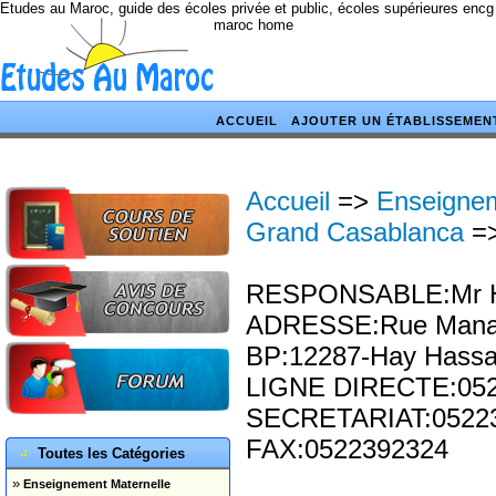
Etudes au Maroc, guide des écoles privée et public, écoles supérieures encg
maroc home
ACCUEIL
AJOUTER UN ÉTABLISSEMEN
Accueil
=>
Enseigne
Grand Casablanca
=
RESPONSABLE:Mr H
ADRESSE:Rue Manara
BP:12287-Hay Hassa
LIGNE DIRECTE:05
SECRETARIAT:0522
FAX:0522392324
Toutes les Catégories
»
Enseignement Maternelle