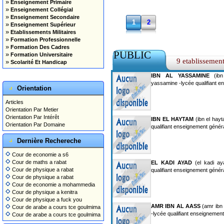
»
Enseignement Primaire
»
Enseignement Collégial
»
Enseignement Secondaire
1
2
»
Enseignement Supérieur
»
Etablissements Militaires
»
Formation Professionnelle
»
Formation Des Cadres
PUBLIC
»
Formation Universitaire
9 etablissemen
»
Scolarité Et Handicap
IBN AL YASSAMINE
(ibn
yassamine -lycée qualifiant e
Orientation
Articles
Orientation Par Metier
Orientation Par Intérêt
IBN EL HAYTAM
(ibn el hayt
Orientation Par Domaine
qualifiant enseignement génér
Dernière Rechereche
Cour de economie a s6
Cour de maths a rabat
EL KADI AYAD
(el kadi ay
Cour de physique a rabat
qualifiant enseignement génér
Cour de physique a rabat
Cour de economie a mohammedia
Cour de physique a kenitra
Cour de physique a fuck you
AMR IBN AL AASS
(amr ibn 
Cour de arabe a cours tce goulmima
-lycée qualifiant enseignemen
Cour de arabe a cours tce goulmima