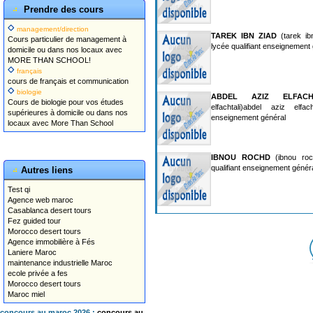
Prendre des cours
management/direction
TAREK IBN ZIAD
(tarek ib
Cours particulier de management à
lycée qualifiant enseignement
domicile ou dans nos locaux avec
MORE THAN SCHOOL!
français
cours de français et communication
biologie
ABDEL AZIZ ELFACH
Cours de biologie pour vos études
elfachtali)abdel aziz elfach
supérieures à domicile ou dans nos
enseignement général
locaux avec More Than School
IBNOU ROCHD
(ibnou roc
qualifiant enseignement génér
Autres liens
Test qi
Agence web maroc
Casablanca desert tours
Fez guided tour
Morocco desert tours
Agence immobilière à Fés
Laniere Maroc
maintenance industrielle Maroc
ecole privée a fes
Morocco desert tours
Maroc miel
concours au maroc 2026 :
concours au