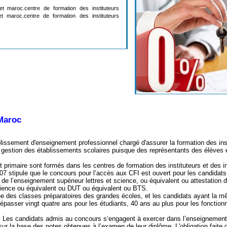
t maroc.centre de formation des instituteurs
t maroc.centre de formation des instituteurs
Maroc
sement d'enseignement professionnel chargé d'assurer la formation des insti
 gestion des établissements scolaires puisque des représentants des élèves 
maire sont formés dans les centres de formation des instituteurs et des ins
007 stipule que le concours pour l’accès aux CFI est ouvert pour les candidat
’enseignement supérieur lettres et science, ou équivalent ou attestation du
 ou équivalent ou DUT ou équivalent ou BTS.
classes préparatoires des grandes écoles, et les candidats ayant la m
ser vingt quatre ans pour les étudiants, 40 ans au plus pour les fonctionna
. Les candidats admis au concours s‘engagent à exercer dans l’enseignement
 base des notes obtenues à l’examen de leur diplôme. L'obligation faite d'uti