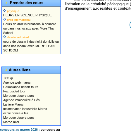
Prendre des cours
libération de la créativité pédagogiqu
d’enseignement aux réalités et context
physique
HEURS EN SCIENCE PHYSIQUE
droit international
Cours de droit international à domicile
ou dans nos locaux avec More Than
School
dessin industriel
cours de dessin industriel à domicile ou
dans nos locaux avec MORE THAN
SCHOOL!
Autres liens
Test qi
Agence web maroc
Casablanca desert tours
Fez guided tour
Morocco desert tours
Agence immobilière à Fés
Laniere Maroc
maintenance industrielle Maroc
ecole privée a fes
Morocco desert tours
Maroc miel
concours au maroc 2026 :
concours au