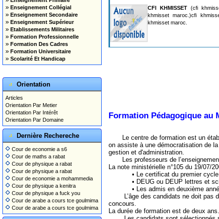
Enseignement Primaire
»
Enseignement Collégial
CFI KHMISSET
(cfi khmisse
»
Enseignement Secondaire
khmisset maroc.)cfi khmisse
»
Enseignement Supérieur
khmisset maroc.
»
Etablissements Militaires
»
Formation Professionnelle
»
Formation Des Cadres
»
Formation Universitaire
»
Scolarité Et Handicap
Orientation
Articles
Orientation Par Metier
Orientation Par Intérêt
Formation Pédagogique au 
Orientation Par Domaine
Dernière Rechereche
Le centre de formation est un établis
on assiste à une démocratisation de la
Cour de economie a s6
gestion et d'administration.
Cour de maths a rabat
Les professeurs de l’enseignement pri
Cour de physique a rabat
La note ministérielle n°105 du 19/07/2
Cour de physique a rabat
• Le certificat du premier cycle de l
Cour de economie a mohammedia
• DEUG ou DEUP lettres et science
Cour de physique a kenitra
• Les admis en deuxième année des 
Cour de physique a fuck you
L’âge des candidats ne doit pas dépas
Cour de arabe a cours tce goulmima
concours.
Cour de arabe a cours tce goulmima
La durée de formation est de deux ans
Les candidats sont sélectionnés sur la