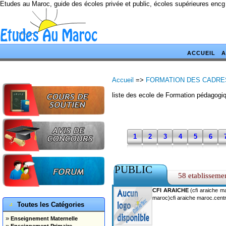
Etudes au Maroc, guide des écoles privée et public, écoles supérieures encg
ACCUEIL
A
Accueil
=>
FORMATION DES CADRE
liste des ecole de Formation pédagogi
1
2
3
4
5
6
PUBLIC
58 etablisseme
CFI ARAICHE
(cfi araiche ma
maroc)cfi araiche maroc.centr
Toutes les Catégories
»
Enseignement Maternelle
»