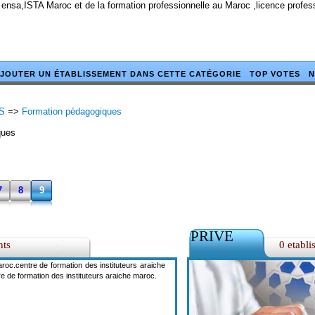
 ensa,ISTA Maroc et de la formation professionnelle au Maroc ,licence profe
JOUTER UN ÉTABLISSEMENT DANS CETTE CATÉGORIE
TOP VOTES
N
S
=>
Formation pédagogiques
ques
7
8
9
PRIVE
nts
0 etabli
roc.centre de formation des instituteurs araiche
e de formation des instituteurs araiche maroc.