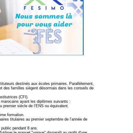
tuteurs destinés aux écoles primaires. Parallèlement,
et des familles siègent désormais dans les conseils de
titutrices (CFI).
s marocains ayant les diplômes suivants :
 premier siècle de l’ENS ou équivalent.
ême formation.
ires titulaires au premier septembre de l’année de
 public pendant 8 ans.
liser le manuel "unique" disparaît au profit d'une