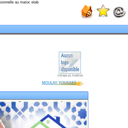
sionnelle au maroc etab
.
FATIMA EL FIHRIYA
MOULAY YOUSSEF