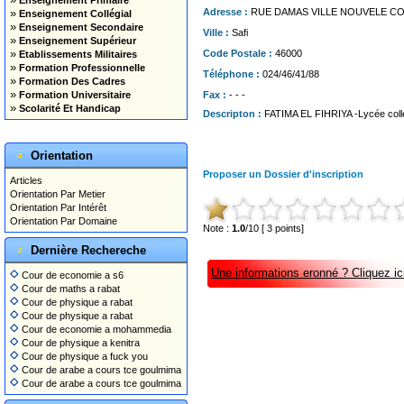
Enseignement Primaire
»
Adresse :
RUE DAMAS VILLE NOUVELE C
Enseignement Collégial
»
Enseignement Secondaire
Ville :
Safi
»
Enseignement Supérieur
»
Code Postale :
46000
Etablissements Militaires
»
Formation Professionnelle
Téléphone :
024/46/41/88
»
Formation Des Cadres
»
Formation Universitaire
Fax :
- - -
»
Scolarité Et Handicap
Descripton :
FATIMA EL FIHRIYA -Lycée coll
Orientation
Proposer un Dossier d'inscription
Articles
Orientation Par Metier
Orientation Par Intérêt
Orientation Par Domaine
Note :
1.0
/10 [ 3 points]
Dernière Rechereche
Une informations eronné ? Cliquez ici
Cour de economie a s6
Cour de maths a rabat
Cour de physique a rabat
Cour de physique a rabat
Cour de economie a mohammedia
Cour de physique a kenitra
Cour de physique a fuck you
Cour de arabe a cours tce goulmima
Cour de arabe a cours tce goulmima