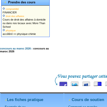
Prendre des cours
comptabilité
FINANCIER
droit des affaires
Cours de droit des affaires à domicile
ou dans nos locaux avec More Than
School
physique
accéléré => physique-chimie
concours au maroc 2026 :
concours au
maroc 2026
Les fiches pratique
Cours de soutien
Example de cv
Comment ca marche