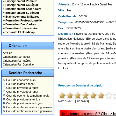
»
Enseignement Primaire
»
Adresse :
Q 4 N° 2 lot Al Hadika Oued Fès
Enseignement Collégial
»
Enseignement Secondaire
Ville :
Fès
»
Enseignement Supérieur
»
Code Postale :
30100
Etablissements Militaires
»
Formation Professionnelle
Téléphone :
0535750027-0661225514-0661
»
Formation Des Cadres
»
Formation Universitaire
Fax :
0535750027
»
Scolarité Et Handicap
Descripton :
Ecole les Jardins de Oued Fès e
l’Education Nationale. Elle se situe dans le q
route de Meknès à proximité de Marjane). Se
Orientation
une villa à un étage dotée d’un grand jardin e
Articles
classes maternelles (Pas plus de 24 enfa
Orientation Par Metier
primaire. (Pas plus de 22 élèves par classe).
Orientation Par Intérêt
bien qualifié et composé de professionnel de l
Orientation Par Domaine
E.J.Fès
Dernière Rechereche
Cour de economie a s6
Cour de maths a rabat
Proposer un Dossier d'inscription
Cour de physique a rabat
Cour de physique a rabat
Cour de economie a mohammedia
Cour de physique a kenitra
Note :
6.1
/10 [ 42 points]
Cour de physique a fuck you
Cour de arabe a cours tce goulmima
Cour de arabe a cours tce goulmima
Une informations eronné ? Cliquez ici