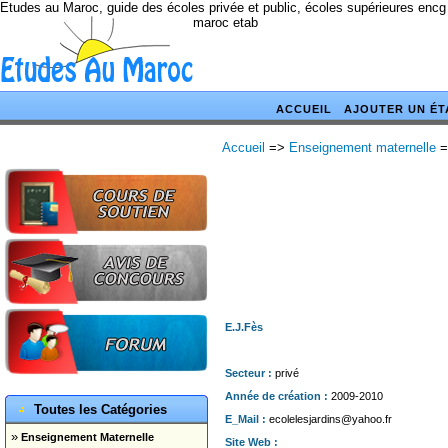
Etudes au Maroc, guide des écoles privée et public, écoles supérieures encg
maroc etab
ACCUEIL
AJOUTER UN ÉT
Accueil
=>
Enseignement maternelle
=
E.J.Fès
Secteur :
privé
Année de création :
2009-2010
Toutes les Catégories
E_Mail :
ecolelesjardins@yahoo.fr
»
Enseignement Maternelle
Site Web :