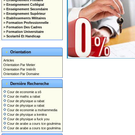
Enseignement Primaire
»
Enseignement Collégial
»
Enseignement Secondaire
»
Enseignement Supérieur
»
Etablissements Militaires
»
Formation Professionnelle
»
Formation Des Cadres
»
Formation Universitaire
»
Scolarité Et Handicap
Orientation
Articles
Orientation Par Metier
Orientation Par Intérêt
Orientation Par Domaine
Dernière Rechereche
Cour de economie a s6
Cour de maths a rabat
Cour de physique a rabat
Cour de physique a rabat
Cour de economie a mohammedia
Cour de physique a kenitra
Cour de physique a fuck you
Cour de arabe a cours tce goulmima
Cour de arabe a cours tce goulmima