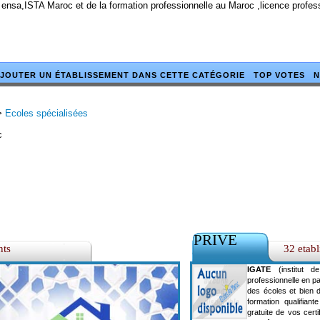
 ensa,ISTA Maroc et de la formation professionnelle au Maroc ,licence profe
JOUTER UN ÉTABLISSEMENT DANS CETTE CATÉGORIE
TOP VOTES
N
>
Ecoles spécialisées
c
PRIVE
nts
32 etab
IGATE
(institut de 
professionnelle en pa
des écoles et bien 
formation qualifia
gratuite de vos certi