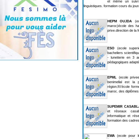
et même un suivi
linguistiques. formation cours du jou
HEPM OUJDA
(ec
maroc)école des ha
prive.direction de la
ESO
(ecole superie
bacheliers scientifiq
- lunetterie en 3 
pédagogiques adapté
EPML
(ecole privee
benimellal est la 
région.l\\\'école for
maroc. des diplômes
SUPEMIR CASAB
et réseaux casab
informatique et rés
formation des cadres
EWA
(ecole pour 