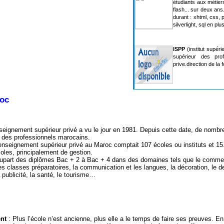
étudiants aux métier
flash... sur deux an
durant : xhtml, css, p
silverlight, sql en p
ISPP
(institut supér
supérieur des pro
prive.direction de la
roc
seignement supérieur privé a vu le jour en 1981. Depuis cette date, de nombre
 des professionnels marocains.
l'enseignement supérieur privé au Maroc comptait 107 écoles ou instituts et 1
oles, principalement de gestion.
lupart des diplômes Bac + 2 à Bac + 4 dans des domaines tels que le commerc
les classes préparatoires, la communication et les langues, la décoration, le des
la publicité, la santé, le tourisme…
ent
: Plus l’école n’est ancienne, plus elle a le temps de faire ses preuves. En