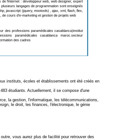
s de l'internet : développeur web, web designer, expert
s. plusieurs langages de programmation sont enseignés
hp, javascript (jquery, mootools) , ajax, xml, flash, flex,
lus, de cours d'e-marketing et gestion de projets web
ieur des professions paramédicales casablanca)institut
fessions paramédicales casablanca maroc.secteur
 formation des cadres
ux instituts, écoles et établissements ont été créés en
5.483 étudiants. Actuellement, il se compose d'une
e, la gestion, l'informatique, les télécommunications,
ign, le droit, les finances, l'électronique, le génie
 outre, vous aurez plus de facilité pour retrouver des