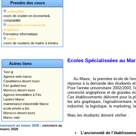
Prendre des cours
comptabilité
cours de soutien en économie&
comptabilité
préparation concours école
d'ingénieur
Formateur informatique
maths
cours de soutiens de maths à kénitra
Ecoles Spécialissées au Ma
Autres liens
Test qi
Agence web maroc
Au Maroc, la première école de l'en
Casablanca desert tours
réponse à la demande des étudiants et
Fez guided tour
Pour l'année universitaire 2002/2003, 
Morocco desert tours
université anglophone et de grandes éc
Agence immobilière à Fés
Ces établissements délivrent pour la p
Laniere Maroc
les arts graphiques, l'agroalimentaire, 
maintenance industrielle Maroc
industriel, la logistique, le marketing, 
ecole privée a fes
Morocco desert tours
Mais les étudiants doivent vérifier :
Maroc miel
concours au maroc 2026 :
concours au
maroc 2026
L’ancienneté de l’établissem