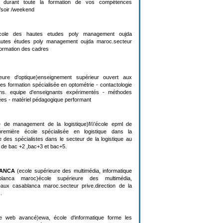
 durant toute la formation de vos compétences
r/soir /weekend
ole des hautes etudes poly management oujda
utes études poly management oujda maroc.secteur
 formation des cadres
ure d'optique)enseignement supérieur ouvert aux
ues formation spécialisée en optométrie - contactologie
ans. equipe d'enseignants expérimentés - méthodes
es - matériel pédagogique performant
 de management de la logistique)l\\\'école epml de
première école spécialisée en logistique dans la
me des spécialistes dans le secteur de la logistique au
 de bac +2 ,bac+3 et bac+5.
LANCA
(ecole supérieure des multimédia, informatique
lanca maroc)école supérieure des multimédia,
eaux casablanca maroc.secteur prive.direction de la
.
le web avancé)ewa, école d'informatique forme les