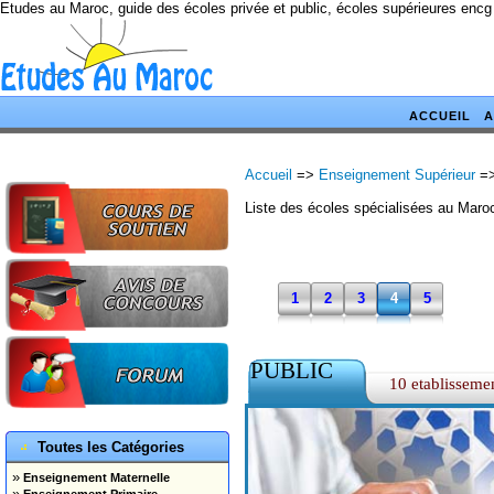
Etudes au Maroc, guide des écoles privée et public, écoles supérieures encg
ACCUEIL
A
Accueil
=>
Enseignement Supérieur
=
Liste des écoles spécialisées au Maro
1
2
3
4
5
PUBLIC
10 etablisseme
Toutes les Catégories
»
Enseignement Maternelle
»