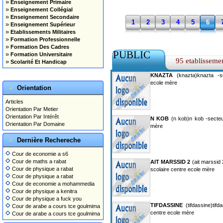
»
Enseignement Primaire
»
Enseignement Collégial
»
Enseignement Secondaire
1
2
3
4
5
6
»
Enseignement Supérieur
»
Etablissements Militaires
»
Formation Professionnelle
»
Formation Des Cadres
PUBLIC
»
Formation Universitaire
95 etablisseme
»
Scolarité Et Handicap
KNAZTA
(knazta)knazta -se
ecole mère
Orientation
Articles
Orientation Par Metier
Orientation Par Intérêt
N KOB
(n kob)n kob -secteu
Orientation Par Domaine
mère
Dernière Rechereche
Cour de economie a s6
Cour de maths a rabat
AIT MARSSID 2
(ait marssid 
Cour de physique a rabat
scolaire centre ecole mère
Cour de physique a rabat
Cour de economie a mohammedia
Cour de physique a kenitra
Cour de physique a fuck you
TIFDASSINE
(tifdassine)tifd
Cour de arabe a cours tce goulmima
centre ecole mère
Cour de arabe a cours tce goulmima