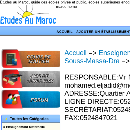
Etudes au Maroc, guide des écoles privée et public, écoles supérieures encg
maroc home
ACCUEIL
AJOUTER UN ÉTABLISSEMEN
Accueil
=>
Enseignem
Souss-Massa-Dra
=
RESPONSABLE:Mr M
mohamed.eljadid@m
ADRESSE:Quartier Ad
LIGNE DIRECTE:05
SECRÉTARIAT:0524
FAX:0524847021
Toutes les Catégories
»
Enseignement Maternelle