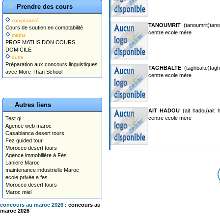
Prendre des cours
comptabilité
TANOUMRIT
(tanoumrit)tano
Cours de soutien en comptabilité
centre ecole mère
maths
PROF MATHS DON COURS
DOMICILE
autre
Préparation aux concours linguistiques
TAGHBALTE
(taghbalte)tagh
avec More Than School
centre ecole mère
Autres liens
AIT HADOU
(ait hadou)ait 
centre ecole mère
Test qi
Agence web maroc
Casablanca desert tours
Fez guided tour
Morocco desert tours
Agence immobilière à Fés
Laniere Maroc
maintenance industrielle Maroc
ecole privée a fes
Morocco desert tours
Maroc miel
concours au maroc 2026 :
concours au
maroc 2026