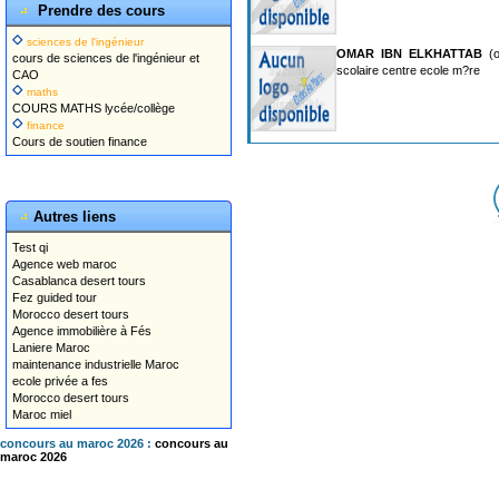
Prendre des cours
sciences de l'ingénieur
OMAR IBN ELKHATTAB
(o
cours de sciences de l'ingénieur et
scolaire centre ecole m?re
CAO
maths
COURS MATHS lycée/collège
finance
Cours de soutien finance
Autres liens
Test qi
Agence web maroc
Casablanca desert tours
Fez guided tour
Morocco desert tours
Agence immobilière à Fés
Laniere Maroc
maintenance industrielle Maroc
ecole privée a fes
Morocco desert tours
Maroc miel
concours au maroc 2026 :
concours au
maroc 2026