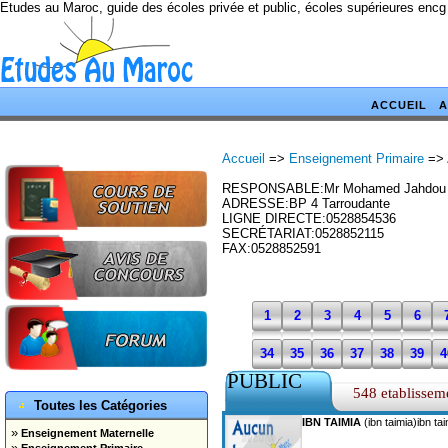
Etudes au Maroc, guide des écoles privée et public, écoles supérieures encg
ACCUEIL
A
Accueil
=>
Enseignement Primaire
=>
RESPONSABLE:Mr Mohamed Jahdou 
ADRESSE:BP 4 Tarroudante
LIGNE DIRECTE:0528854536
SECRÉTARIAT:0528852115
FAX:0528852591
1
2
3
4
5
6
34
35
36
37
38
39
4
PUBLIC
67
68
69
70
71
72
7
548 etablissem
Toutes les Catégories
IBN TAIMIA
(ibn taimia)ibn ta
»
Enseignement Maternelle
»