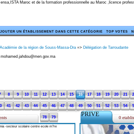
 ensa,ISTA Maroc et de la formation professionnelle au Maroc ,licence profe
JOUTER UN ÉTABLISSEMENT DANS CETTE CATÉGORIE
TOP VOTES
N
Académie de la région de Souss-Massa-Dra
=>
Délégation de Tarroudante
mohamed.jahdou@men.gov.ma
7
8
9
10
11
12
13
14
15
16
17
18
19
20
21
0
41
42
43
44
45
46
47
48
49
50
51
52
53
54
PRIVE
3
74
75
76
77
78
79
ents
0 etabli
imia -secteur scolaire centre ecole m?re