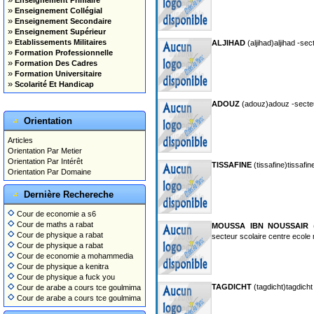
Enseignement Primaire
»
Enseignement Collégial
»
Enseignement Secondaire
»
Enseignement Supérieur
»
Etablissements Militaires
ALJIHAD
(aljihad)aljihad -se
»
Formation Professionnelle
»
Formation Des Cadres
»
Formation Universitaire
»
Scolarité Et Handicap
ADOUZ
(adouz)adouz -secteu
Orientation
Articles
Orientation Par Metier
Orientation Par Intérêt
TISSAFINE
(tissafine)tissafi
Orientation Par Domaine
Dernière Rechereche
Cour de economie a s6
Cour de maths a rabat
MOUSSA IBN NOUSSAIR
(
Cour de physique a rabat
secteur scolaire centre ecole
Cour de physique a rabat
Cour de economie a mohammedia
Cour de physique a kenitra
Cour de physique a fuck you
TAGDICHT
(tagdicht)tagdicht
Cour de arabe a cours tce goulmima
Cour de arabe a cours tce goulmima