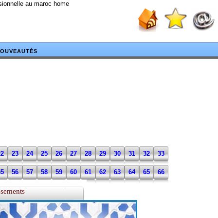
ssionnelle au maroc home
OUVEAUTÉS
22
23
24
25
26
27
28
29
30
31
32
33
55
56
57
58
59
60
61
62
63
64
65
66
ssements