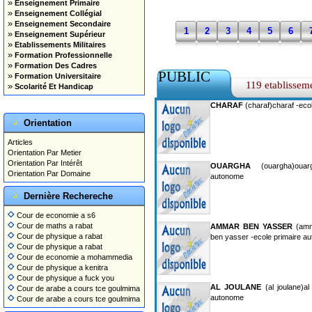
»
Enseignement Primaire
»
Enseignement Collégial
»
Enseignement Secondaire
1
2
3
4
5
6
»
Enseignement Supérieur
»
Etablissements Militaires
»
Formation Professionnelle
»
Formation Des Cadres
PUBLIC
»
Formation Universitaire
119 etablissem
»
Scolarité Et Handicap
CHARAF
(charaf)charaf -eco
Orientation
Articles
Orientation Par Metier
Orientation Par Intérêt
OUARGHA
(ouargha)ouar
Orientation Par Domaine
autonome
Dernière Rechereche
Cour de economie a s6
Cour de maths a rabat
AMMAR BEN YASSER
(amm
Cour de physique a rabat
ben yasser -ecole primaire a
Cour de physique a rabat
Cour de economie a mohammedia
Cour de physique a kenitra
Cour de physique a fuck you
AL JOULANE
(al joulane)al
Cour de arabe a cours tce goulmima
autonome
Cour de arabe a cours tce goulmima