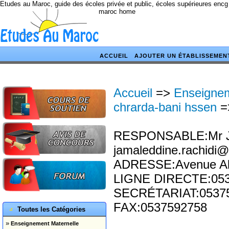
Etudes au Maroc, guide des écoles privée et public, écoles supérieures encg
maroc home
ACCUEIL
AJOUTER UN ÉTABLISSEMEN
Accueil
=>
Enseignem
chrarda-bani hssen
=
RESPONSABLE:Mr Ja
jamaleddine.rachidi
ADRESSE:Avenue All
LIGNE DIRECTE:05
SECRÉTARIAT:0537
FAX:0537592758
Toutes les Catégories
»
Enseignement Maternelle