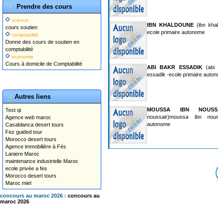
Prendre des cours
science
IBN KHALDOUNE
(ibn khal
cours soutien
ecole primaire autonome
comptabilité
Donne des cours de soutien en
comptabilité
economie
Cours à domicile de Comptabilité
ABI BAKR ESSADIK
(abi 
essadik -ecole primaire auto
Autres liens
MOUSSA IBN NOUSS
Test qi
noussair)moussa ibn nous
Agence web maroc
autonome
Casablanca desert tours
Fez guided tour
Morocco desert tours
Agence immobilière à Fés
Laniere Maroc
maintenance industrielle Maroc
ecole privée a fes
Morocco desert tours
Maroc miel
concours au maroc 2026 :
concours au
maroc 2026